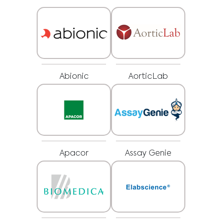
Abionic
AorticLab
Medical Advice Disclaimer
Apacor
Assay Genie
HAFTUNGSAUSSCHLUSS: DIESE WEBSITE BIETET KEINE
ÄRZTLICHE BERATUNG
Die Informationen, unter anderem Text, Grafiken, Bilder und andere auf
dieser Website enthaltene Materialien, dienen Informationszwecken und sind
nur für Gesundheitspersonal bzw. Angehörige von Gesundheitsberufen
bestimmt. Der Inhaber dieser Website kann nicht für Fehler, Ungenauigkeiten
oder Unregelmäßigkeiten verantwortlich gemacht werden, die auf dieser
Website oder in verlinkten Inhalten zu finden sind.
Keine Inhalte dieser Website dienen als Ersatz für professionellen
medizinischen Rat, Diagnosen oder Behandlungen. Lassen Sie sich bei Fragen
zu Ihrem Gesundheitszustand oder Ihrer Behandlung immer von Ihrem Arzt
Ich arbeite im Gesundheitswesen / bin Angehörige(r)
oder anderen qualifizierten Gesundheitsdienstleistern beraten, bevor Sie Ihre
eines Gesundheitsberufes.