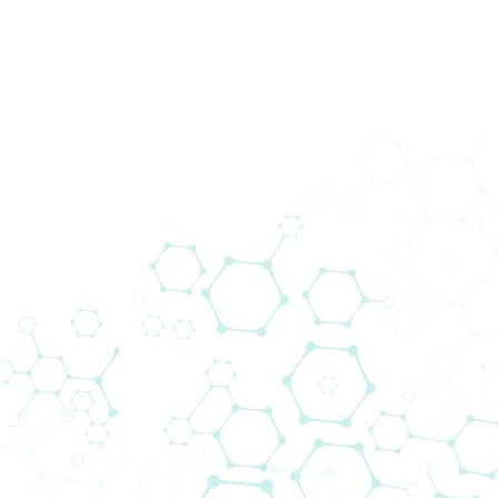
200+ Lieferanten
Wir bringen Technologie zu den
Menschen. Biomedica schließt die Lücke
zwischen globalen Lieferanten und
lokalen Kunden.
Das Lieferantennetzwerk von Biomedica
ermöglicht es uns, neue Projekte
voranzutreiben und gleichzeitig modernste