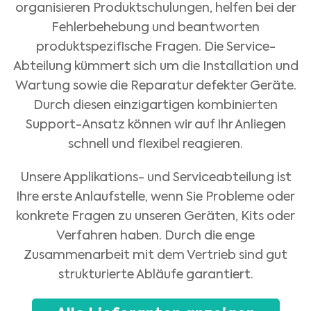
organisieren Produktschulungen, helfen bei der
Fehlerbehebung und beantworten
produktspezifische Fragen. Die Service-
Abteilung kümmert sich um die Installation und
Wartung sowie die Reparatur defekter Geräte.
Durch diesen einzigartigen kombinierten
Support-Ansatz können wir auf Ihr Anliegen
schnell und flexibel reagieren.
Unsere Applikations- und Serviceabteilung ist
Ihre erste Anlaufstelle, wenn Sie Probleme oder
konkrete Fragen zu unseren Geräten, Kits oder
Medical Advice Disclaimer
Verfahren haben. Durch die enge
HAFTUNGSAUSSCHLUSS: DIESE WEBSITE BIETET KEINE
Zusammenarbeit mit dem Vertrieb sind gut
ÄRZTLICHE BERATUNG
Die Informationen, unter anderem Text, Grafiken, Bilder und andere auf
strukturierte Abläufe garantiert.
dieser Website enthaltene Materialien, dienen Informationszwecken und sind
nur für Gesundheitspersonal bzw. Angehörige von Gesundheitsberufen
bestimmt. Der Inhaber dieser Website kann nicht für Fehler, Ungenauigkeiten
oder Unregelmäßigkeiten verantwortlich gemacht werden, die auf dieser
Website oder in verlinkten Inhalten zu finden sind.