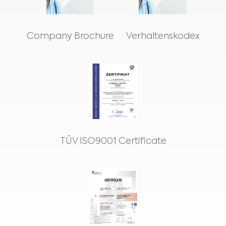
Company Brochure
Verhaltenskodex
TÜV ISO9001 Certificate
Medical Advice Disclaimer
HAFTUNGSAUSSCHLUSS: DIESE WEBSITE BIETET KEINE
ÄRZTLICHE BERATUNG
Die Informationen, unter anderem Text, Grafiken, Bilder und andere auf
dieser Website enthaltene Materialien, dienen Informationszwecken und sind
nur für Gesundheitspersonal bzw. Angehörige von Gesundheitsberufen
bestimmt. Der Inhaber dieser Website kann nicht für Fehler, Ungenauigkeiten
oder Unregelmäßigkeiten verantwortlich gemacht werden, die auf dieser
Website oder in verlinkten Inhalten zu finden sind.
Keine Inhalte dieser Website dienen als Ersatz für professionellen
medizinischen Rat, Diagnosen oder Behandlungen. Lassen Sie sich bei Fragen
zu Ihrem Gesundheitszustand oder Ihrer Behandlung immer von Ihrem Arzt
Ich arbeite im Gesundheitswesen / bin Angehörige(r)