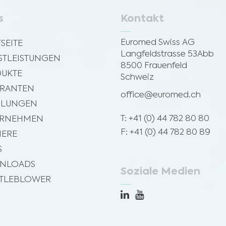
s
Kontakt
Euromed Swiss AG
SEITE
Langfeldstrasse 53Abb
STLEISTUNGEN
8500 Frauenfeld
UKTE
Schweiz
ERANTEN
office@euromed.ch
ILUNGEN
T: +41 (0) 44 782 80 80
ERNEHMEN
F: +41 (0) 44 782 80 89
IERE
S
NLOADS
Soziale Medien
TLEBLOWER