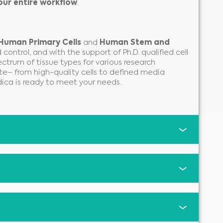
our entire workflow
.
Human Primary Cells
and
Human Stem and
control, and with the support of Ph.D. qualified cell
ectrum of tissue types for various research
te– from high-quality cells to defined media
ica is ready to meet your needs.