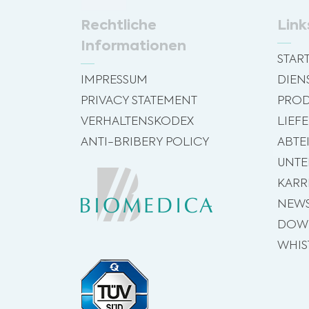
Rechtliche
Link
Informationen
START
IMPRESSUM
DIEN
PRIVACY STATEMENT
PROD
VERHALTENSKODEX
LIEF
ANTI-BRIBERY POLICY
ABTE
UNT
KARR
NEW
DOW
WHIS