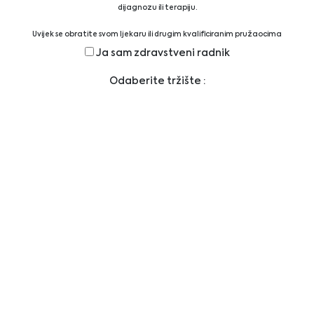
dijagnozu ili terapiju.
Uvijek se obratite svom ljekaru ili drugim kvalificiranim pružaocima
zdravstvenih usluga ako imate bilo kakvih pitanja u vezi s medicinskim
Ja sam zdravstveni radnik
stanjem ili terapijom prije upotrebe novog režima zdravstvene njege i nikada
nemojte zanemariti profesionalni medicinski savjet ili kasniti da ga zatražite
Odaberite tržište :
zbog nečega što ste pročitali na ovoj web lokaciji.
Beckman
Bio-Check (UK)
Coulter/Immunotech
Bio-Techne
BioLegend
1
2
3
4
5
6
7