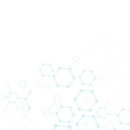
Preko 200 dobavljača
Donosimo tehnologiju ljudima.
Biomedica premošćuje jaz između
globalnih dobavljača i lokalnih kupaca.
Naša mreža dobavljača osigurava da
kompanija Biomedica prednjači u novim
projektima nudeći modernu tehnologiju u
svim našim područjima stručnosti.