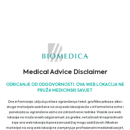
ACD
Alifax
Medical Advice Disclaimer
Aokin AG
Assay Genie
ODRICANJE OD ODGOVORNOSTI: OVA WEB LOKACIJA NE
PRUŽA MEDICINSKI SAVJET
Ove informacije, uključujući bez ograničenja tekst, grafičke prikaze, slike i
druge materijale sadržane na ovoj web lokaciji služe u informativne svrhe i
ponekada su ograničene samo za zdravstvene radnike. Vlasnik ove web
AssayQuant
Asuragen
lokacije ne može snositi odgovornost za greške, netačnosti ili nepravilnosti
koje ova web lokacija ili povezani sadržaj mogu sadržavati. Nikakav
Technologies Inc.
materijal na ovoj web lokaciji ne zamjenjuje profesionalni medicinski savjet,