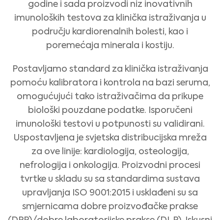
godine i sada proizvodi niz inovativnih
imunoloških testova za klinička istraživanja u
području kardiorenalnih bolesti, kao i
poremećaja minerala i kostiju.
Postavljamo standard za klinička istraživanja
pomoću kalibratora i kontrola na bazi seruma,
omogućujući tako istraživačima da prikupe
biološki pouzdane podatke. Isporučeni
imunološki testovi u potpunosti su validirani.
Uspostavljena je svjetska distribucijska mreža
za ove linije: kardiologija, osteologija,
nefrologija i onkologija. Proizvodni procesi
tvrtke u skladu su sa standardima sustava
upravljanja ISO 9001:2015 i usklađeni su sa
Medical Advice Disclaimer
smjernicama dobre proizvođačke prakse
ODRICANJE OD ODGOVORNOSTI: OVO WEB-MJESTO NE
PRUŽA MEDICINSKI SAVJET
Ove informacije, uključujući bez ograničenja tekst, grafičke prikaze, slike i