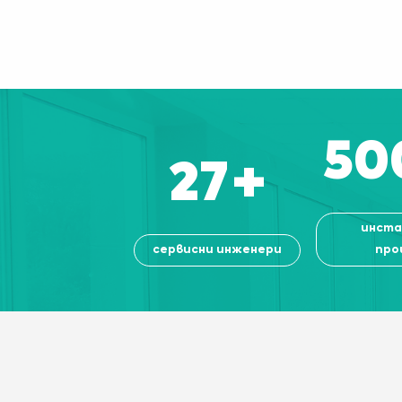
50
27
+
инста
сервисни инженери
про