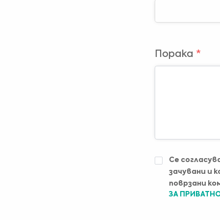
Порака
*
ИЗЈАВА
Се согласув
ЗА
зачувани и к
ПРИВАТНОСТ
*
поврзани ко
ЗА ПРИВАТН