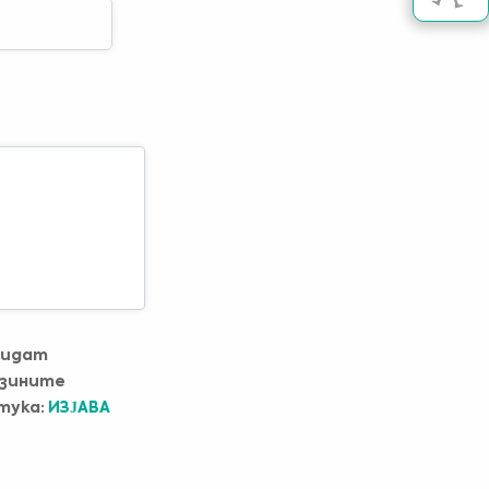
бидат
јзините
тука:
ИЗЈАВА