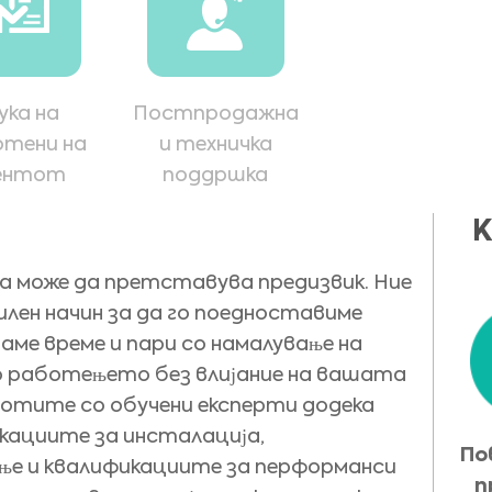
ука на
Постпродажна
отени на
и техничка
ентот
поддршка
К
а може да претставува предизвик. Ние
лен начин за да го поедноставиме
ме време и пари со намалување на
о работењето без влијание на вашата
ботите со обучени експерти додека
кациите за инсталација,
По
ње и квалификациите за перформанси
п