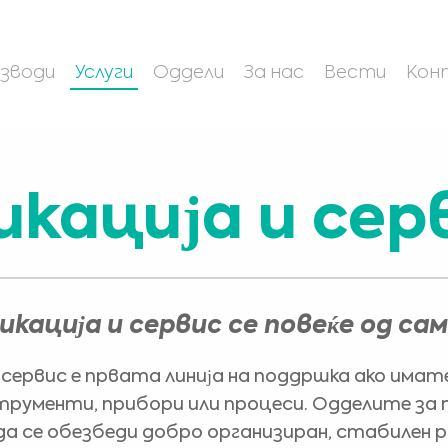
зводи
Услуги
Оддели
За нас
Вести
Кон
икација и сер
кација и сервис се повеќе од са
сервис е првата линија на поддршка ако имат
рументи, прибори или процеси. Одделите за п
а се обезбеди добро организиран, стабилен р