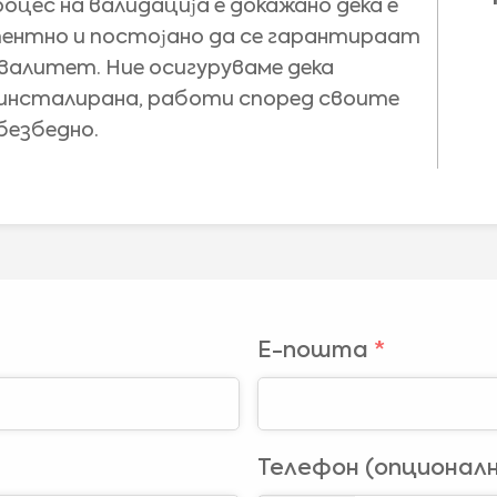
оцес на валидација е докажано дека е
тентно и постојано да се гарантираат
квалитет. Ние осигуруваме дека
 инсталирана, работи според своите
безбедно.
Е-пошта
*
Medical Advice Disclaimer
ОДРЕКУВАЊЕ ОД ОДГОВОРНОСТ: ОВАА ВЕБ-СТРАНИЦА НЕ НУДИ
МЕДИЦИНСКИ СОВЕТИ
Телефон (опционалн
Информациите, вклучувајќи но не ограничувајќи се на, текст, графика, слики и