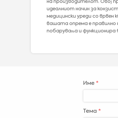
на производителот. Овој пр
идеалниот начин за конзис
медицински уреди со врвен 
вашата опрема е правилно
побарувања и функционира 
Име
*
Тема
*