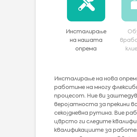
Инсталирање
Об
на нашата
враб
опрема
кли
Инсталирање на нова опрем
работиме на многу флексиби
процесот. Ние ви заштедува
веројатноста за прекини в
секојдневна рутина. Вие ра
цврсто ги следите квалифи
квалификациите за работе