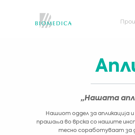
Прои
Апл
„Нашата апли
Нашиот оддел за апликација и 
прашања во врска со нашите инст
тесно соработуваат за д