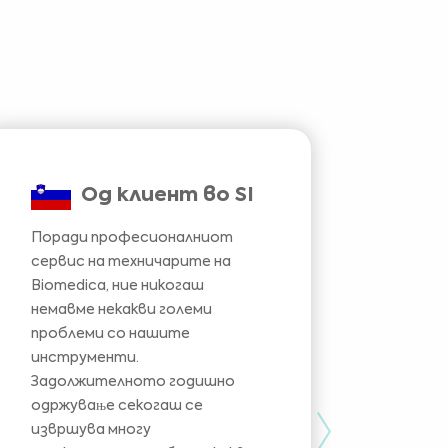
Од клиент во SI
Поради професионалниот
сервис на техничарите на
Имавм
Biomedica, ние никогаш
од на
немавме некакви големи
имаше
проблеми со нашите
особе
инструменти.
чувст
Задолжителното годишно
нашио
одржување секогаш се
на ек
Next
извршува многу
техни