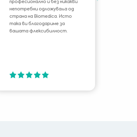
професионално и без никакви
успеш
непотребни одложувања од
(замен
страна на Biomedica. Исто
брзо 
така ви благодариме за
резер
вашата флексибилност.
орган
дена.
вашат