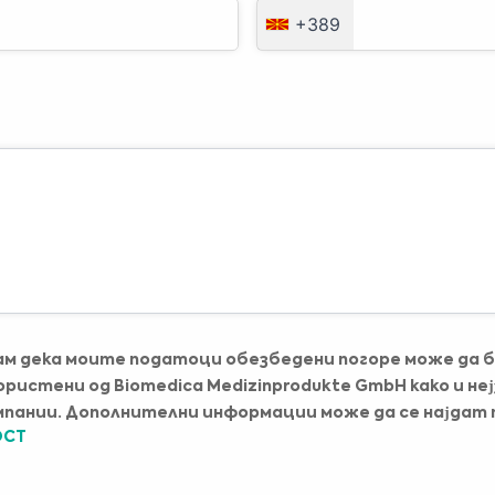
друг материјал што се содржи на оваа веб-страница се само за информативни
цели и понекогаш се ограничени само за здравствени професионалци.
+389
Сопственикот на оваа веб-страница не може да се смета за одговорен за
какви било грешки, неточности или неправилности кои оваа веб-страница или
секоја поврзана содржина може да ги содржи.
Ниеден материјал на оваа страница не е наменет да биде замена за
Јас сум здравствен професионалец
професионален медицински совет, дијагноза или третман. Секогаш барајте
совет од вашиот лекар или други квалификувани здравствени професионалци за
Изберете го вашиот пазар :
какви било прашања што може да ги имате во врска со медицински состојби или
третман пред да започнете со нов режим на здравствена нега и никогаш не
занемарувајте професионален медицински совет и не доцнете да го побарате
поради нешто што сте го прочитале на оваа веб-страница.
ам дека моите податоци обезбедени погоре може да 
ористени од Biomedica Medizinprodukte GmbH како и не
мпании. Дополнителни информации може да се најдат 
ОСТ