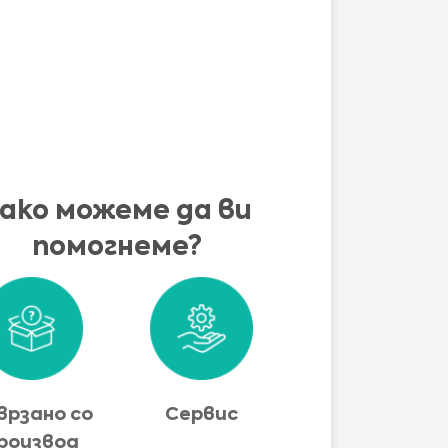
ако можеме да ви
помогнеме?
врзано со
Сервис
роизвод