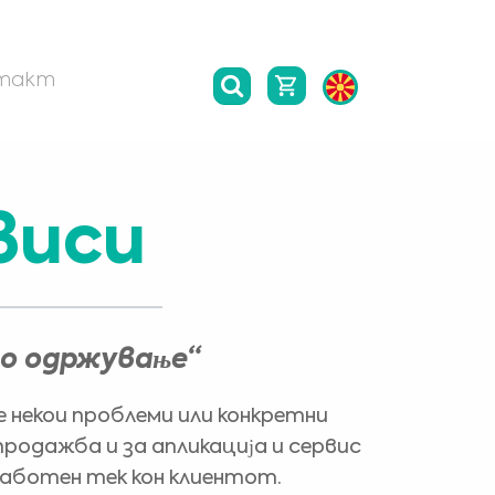
такт
виси
мо одржување“
е некои проблеми или конкретни
родажба и за апликација и сервис
аботен тек кон клиентот.