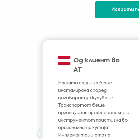
Испрати п
Од клиент во
АТ
Нашата единица беше
инсталирана според
договорот за купување.
Транспортот беше
организиран професионално и
инструментот пристигна во
оригиналната кутија.
Previous
Имплементацијата на