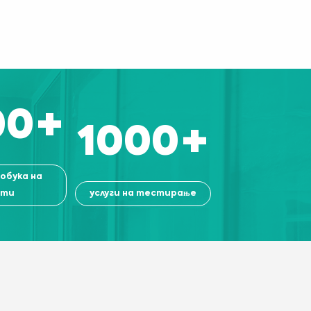
00
+
1000
+
 обука на
нти
услуги на тестирање