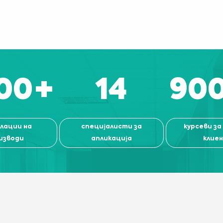
00
+
14
90
лации на
специјалисти за
курсеви за
изводи
апликација
клие