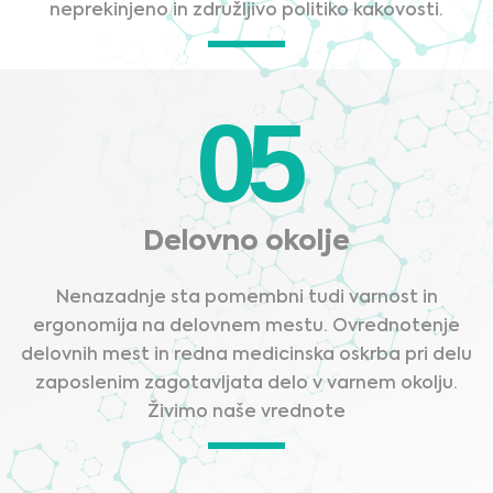
neprekinjeno in združljivo politiko kakovosti.
05
Delovno okolje
Nenazadnje sta pomembni tudi varnost in
ergonomija na delovnem mestu. Ovrednotenje
delovnih mest in redna medicinska oskrba pri delu
zaposlenim zagotavljata delo v varnem okolju.
Živimo naše vrednote
Medical Advice Disclaimer
IZJAVA O ZAVRNITVI ODGOVORNOSTI TA SPLETNA STRAN
NE ZAGOTAVLJA MEDICINSKIH NASVETOV
Informacije, med drugim besedilo, grafike, slike in drugo gradivo, ki ga vsebuje