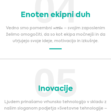
04
Enoten ekipni duh
Vedno smo pomembni
»mi«
– svojim zaposlenim
želimo omogočiti, da so kot ekipa močnejši in da
utrjujejo svoje ideje, motivacijo in izkušnje.
05
Inovacije
Ljudem prinašamo vrhunsko tehnologijo v skladu z
našim sloganom podjetja »Svetovne tehnologije –