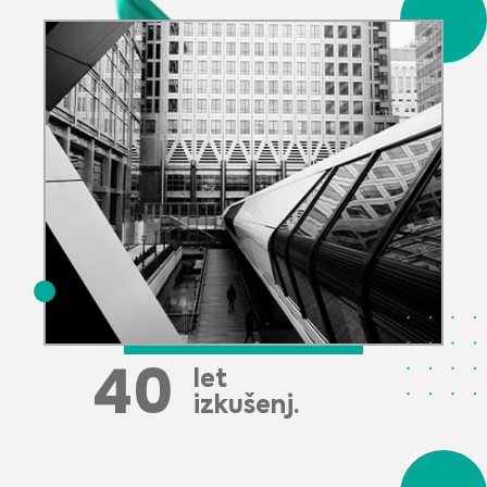
40
let
izkušenj.