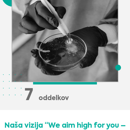
8
oddelkov
Naša vizija “We aim high for you –