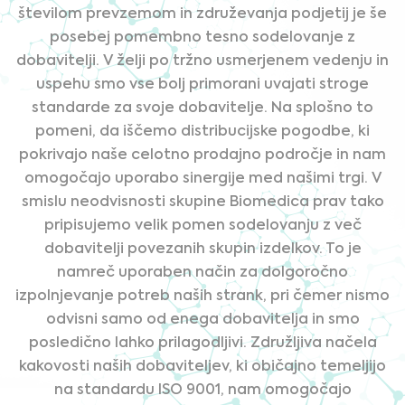
številom prevzemom in združevanja podjetij je še
posebej pomembno tesno sodelovanje z
dobavitelji. V želji po tržno usmerjenem vedenju in
uspehu smo vse bolj primorani uvajati stroge
standarde za svoje dobavitelje. Na splošno to
pomeni, da iščemo distribucijske pogodbe, ki
pokrivajo naše celotno prodajno področje in nam
omogočajo uporabo sinergije med našimi trgi. V
smislu neodvisnosti skupine Biomedica prav tako
pripisujemo velik pomen sodelovanju z več
dobavitelji povezanih skupin izdelkov. To je
namreč uporaben način za dolgoročno
izpolnjevanje potreb naših strank, pri čemer nismo
odvisni samo od enega dobavitelja in smo
posledično lahko prilagodljivi. Združljiva načela
kakovosti naših dobaviteljev, ki običajno temeljijo
na standardu ISO 9001, nam omogočajo