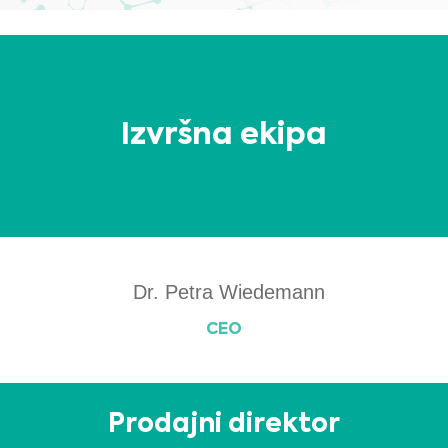
ta spletna stran, so informativnega značaja in so včasih omejene samo na
zdravstvene delavce. Lastnik te spletne strani ne odgovarja za morebitne
napake, netočnosti ali nepravilnosti na tej spletni strani ali v morebitni
povezani vsebini.
Nobeno gradivo na tej strani ni mišljeno kot nadomestilo za strokovno
zdravniško pomoč, diagnosticiranje ali zdravljenje. V kolikor imate kakršna koli
vprašanja glede zdravstvenega stanja ali zdravljenja se pred začetkom
novega zdravstvenega režima vedno posvetujte s svojim zdravnikom ali
Sem zdravstveni delavec
drugim usposobljenim zdravstvenim delavcem in nikoli ne zanemarite
strokovnih zdravniških nasvetov ali odlašajte s posvetovanjem, ker ste o
Izberite svoj trg :
posamezni temi brali na tej spletni strani.
Izvršna ekipa
Dr. Petra Wiedemann
CEO
Prodajni direktor