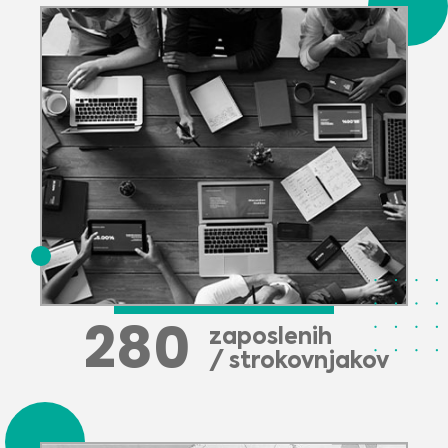
280
zaposlenih
/ strokovnjakov