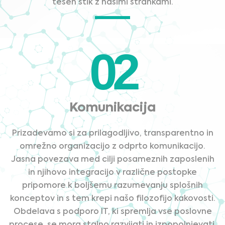
tesen stik z našimi strankami.
02
Komunikacija
Prizadevamo si za prilagodljivo, transparentno in
omrežno organizacijo z odprto komunikacijo.
Jasna povezava med cilji posameznih zaposlenih
in njihovo integracijo v različne postopke
pripomore k boljšemu razumevanju splošnih
konceptov in s tem krepi našo filozofijo kakovosti.
Obdelava s podporo IT, ki spremlja vse poslovne
procese, se mora stalno razvijati in izpopolnjevati.