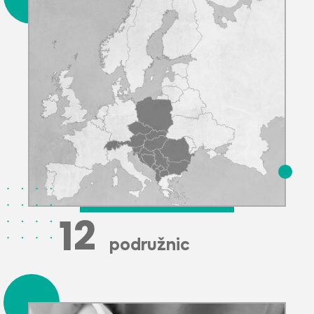
13
podružnic