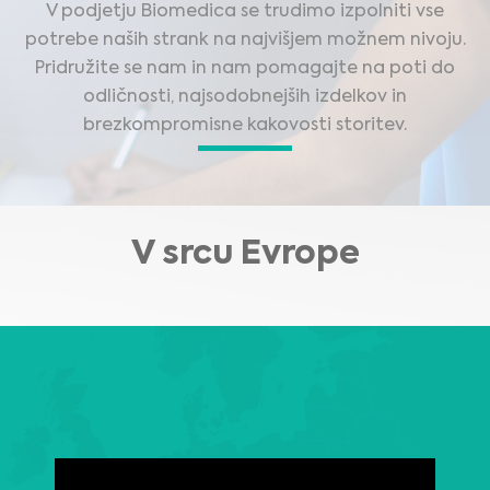
V podjetju Biomedica se trudimo izpolniti vse
potrebe naših strank na najvišjem možnem nivoju.
Pridružite se nam in nam pomagajte na poti do
odličnosti, najsodobnejših izdelkov in
brezkompromisne kakovosti storitev.
V srcu Evrope