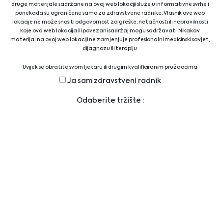
(DPP)/dobre laboratorijske prakse (DLP). Iskusni
druge materijale sadržane na ovoj web lokaciji služe u informativne svrhe i
i kvalifikovani tim stručnjaka kompanije
ponekada su ograničene samo za zdravstvene radnike. Vlasnik ove web
lokacije ne može snositi odgovornost za greške, netačnosti ili nepravilnosti
Biomedica pruža tehničku i naučnu podršku.
koje ova web lokacija ili povezani sadržaj mogu sadržavati. Nikakav
materijal na ovoj web lokaciji ne zamjenjuje profesionalni medicinski savjet,
dijagnozu ili terapiju.
Prikaži sve dobavljače
Uvijek se obratite svom ljekaru ili drugim kvalificiranim pružaocima
zdravstvenih usluga ako imate bilo kakvih pitanja u vezi s medicinskim
Ja sam zdravstveni radnik
stanjem ili terapijom prije upotrebe novog režima zdravstvene njege i nikada
Prikaži sve proizvode
nemojte zanemariti profesionalni medicinski savjet ili kasniti da ga zatražite
Odaberite tržište :
zbog nečega što ste pročitali na ovoj web lokaciji.
Pravne informacije
PRAVNA IZJAVA
IZJAVA O PRIVATNOSTI