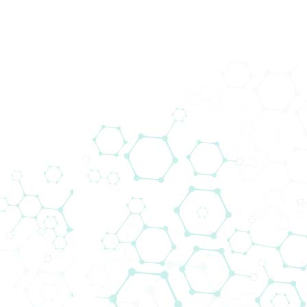
Imunološki Testovi Biomedica
Odjel Biomedica Immunoassays je pokrenuo
vlastiti program istraživanja i razvoja 1988.