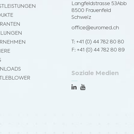
Langfeldstrasse 53Abb
STLEISTUNGEN
8500 Frauenfeld
UKTE
Schweiz
ERANTEN
office@euromed.ch
ILUNGEN
T: +41 (0) 44 782 80 80
ERNEHMEN
F: +41 (0) 44 782 80 89
IERE
S
NLOADS
Soziale Medien
TLEBLOWER