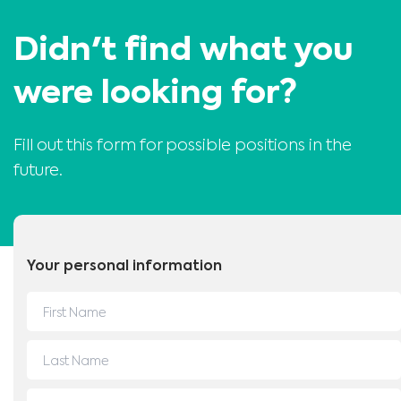
Didn't find what you
were looking for?
Fill out this form for possible positions in the
future.
Medical Advice Disclaimer
FELELŐSSÉG-KIZÁRÁS EZ A WEBHELY NEM NYÚJT ORVOSI
TANÁCSOKAT
Your personal information
Az itt szereplő információk, többek között a szöveg, grafika, képek és egyéb
tartalmak csak tájékoztató célt szolgálnak, és egyes esetekben csak
egészségügyi szakembereknek szólnak. A webhely tulajdonosa nem felelős
a webhelyen vagy a hivatkozott webhelyeken esetleg szereplő hibákért,
pontatlanságokért vagy rendellenességekért.
A webhelyen szereplő tartalom célja soha nem az orvosi tanácsadás,
diagnózis vagy kezelés. Ha az egészségügyi állapotával vagy kezelésével
kapcsolatban kérdései vannak, mindig orvosnak vagy más szakképzett
egészségügyi dolgozónak tegye fel őket, és az ilyen szakértő véleményt ne
Egészségügyi szakember vagyok
hagyja figyelmen kívül vagy ne késlekedjen feltenni a kérdéseit olyan
tartalom miatt, amelyet ezen a webhelyen olvasott.
Válassza ki saját piacát :