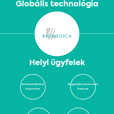
Globális technológia
Helyi ügyfelek
Kórházak Klinikai
Magánlaboratóriumok
központok
Praxisok