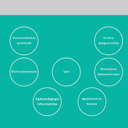
Orvostechnikai
In vitro
eszközök
diagnosztika
Biomedica
Élettudományok
Ipar
Immunoassays
Egészségügyi
Applikáció és
informatika
Szerviz