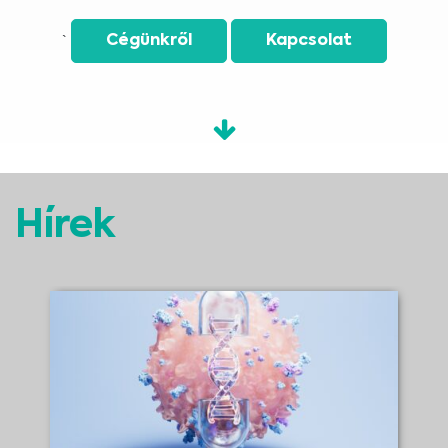
`
Cégünkről
Kapcsolat
Hírek