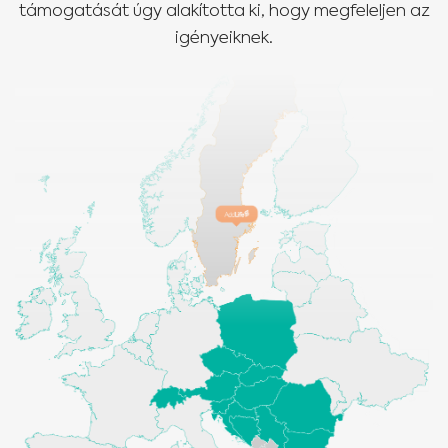
támogatását úgy alakította ki, hogy megfeleljen az
igényeiknek.
Medical Advice Disclaimer
FELELŐSSÉG-KIZÁRÁS EZ A WEBHELY NEM NYÚJT ORVOSI
TANÁCSOKAT
Az itt szereplő információk, többek között a szöveg, grafika, képek és egyéb
tartalmak csak tájékoztató célt szolgálnak, és egyes esetekben csak
egészségügyi szakembereknek szólnak. A webhely tulajdonosa nem felelős
a webhelyen vagy a hivatkozott webhelyeken esetleg szereplő hibákért,
pontatlanságokért vagy rendellenességekért.
A webhelyen szereplő tartalom célja soha nem az orvosi tanácsadás,
diagnózis vagy kezelés. Ha az egészségügyi állapotával vagy kezelésével
kapcsolatban kérdései vannak, mindig orvosnak vagy más szakképzett
egészségügyi dolgozónak tegye fel őket, és az ilyen szakértő véleményt ne
Egészségügyi szakember vagyok
hagyja figyelmen kívül vagy ne késlekedjen feltenni a kérdéseit olyan
tartalom miatt, amelyet ezen a webhelyen olvasott.
Válassza ki saját piacát :