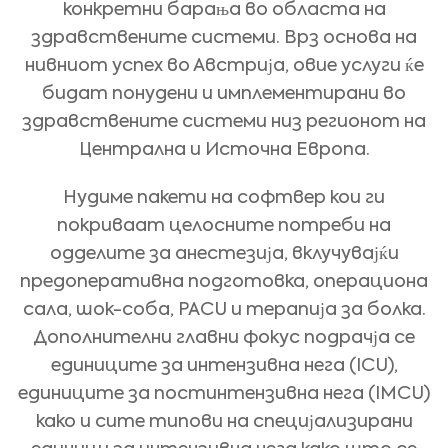
конкретни барања во областа на
здравствените системи. Врз основа на
нивниот успех во Австрија, овие услуги ќе
бидат понудени и имплементирани во
здравствените системи низ регионот на
Централна и Источна Европа.
Нудиме пакети на софтвер кои ги
покриваат целосните потреби на
одделите за анестезија, вклучувајќи
предоперативна подготовка, операциона
сала, шок-соба, PACU и терапија за болка.
Дополнителни главни фокус подрачја се
единиците за интензивна нега (ICU),
единиците за постинтензивна нега (IMCU)
како и сите типови на специјализирани