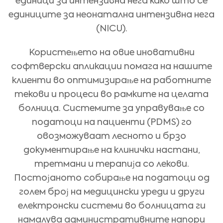
единици за интензивна нега како што се
единиците за неонатална интензивна нега
(NICU).
Користењето на овие иновативни
софтверски апликации помага на нашите
клиенти во оптимизирање на работните
текови и процеси во рамките на целата
болница. Системите за управување со
податоци на пациенти (PDMS) го
овозможуваат лесното и брзо
документирање на клинички настани,
третмани и терапија со лекови.
Постојаното собирање на податоци од
голем број на медицински уреди и други
електронски системи во болницата ги
намалува административните напори