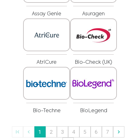
Ниеден материјал на оваа страница не е наменет да биде замена за
професионален медицински совет, дијагноза или третман. Секогаш
Јас сум здравствен професионалец
барајте совет од вашиот лекар или други квалификувани
здравствени професионалци за какви било прашања што може да ги
Assay Genie
Asuragen
Изберете го вашиот пазар :
имате во врска со медицински состојби или третман пред да
започнете со нов режим на здравствена нега и никогаш не
занемарувајте професионален медицински совет и не доцнете да го
побарате поради нешто што сте го прочитале на оваа веб-
страница.
AtriCure
Bio-Check (UK)
Bio-Techne
BioLegend
1
2
3
4
5
6
7