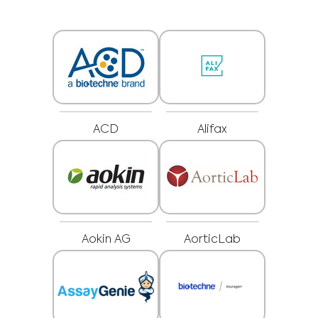
ACD
Alifax
Medical Advice Disclaimer
Aokin AG
AorticLab
ОДРЕКУВАЊЕ ОД ОДГОВОРНОСТ: ОВАА ВЕБ-СТРАНИЦА
НЕ НУДИ МЕДИЦИНСКИ СОВЕТИ
Информациите, вклучувајќи но не ограничувајќи се на, текст, графика,
слики и друг материјал што се содржи на оваа веб-страница се само
за информативни цели и понекогаш се ограничени само за
здравствени професионалци. Сопственикот на оваа веб-страница
не може да се смета за одговорен за какви било грешки, неточности
или неправилности кои оваа веб-страница или секоја поврзана
содржина може да ги содржи.