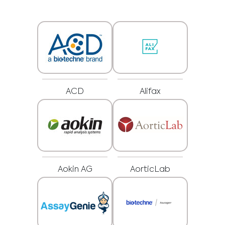
ACD
Alifax
Medical Advice Disclaimer
Aokin AG
AorticLab
ОДРЕКУВАЊЕ ОД ОДГОВОРНОСТ: ОВАА ВЕБ-СТРАНИЦА
НЕ НУДИ МЕДИЦИНСКИ СОВЕТИ
Информациите, вклучувајќи но не ограничувајќи се на, текст, графика,
слики и друг материјал што се содржи на оваа веб-страница се само
за информативни цели и понекогаш се ограничени само за
здравствени професионалци. Сопственикот на оваа веб-страница
не може да се смета за одговорен за какви било грешки, неточности
или неправилности кои оваа веб-страница или секоја поврзана
содржина може да ги содржи.