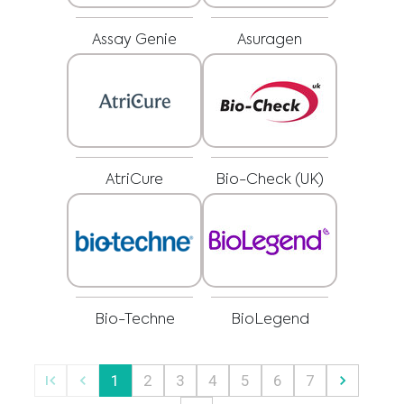
Ниеден материјал на оваа страница не е наменет да биде замена за
професионален медицински совет, дијагноза или третман. Секогаш
Јас сум здравствен професионалец
барајте совет од вашиот лекар или други квалификувани
здравствени професионалци за какви било прашања што може да ги
Assay Genie
Asuragen
Изберете го вашиот пазар :
имате во врска со медицински состојби или третман пред да
започнете со нов режим на здравствена нега и никогаш не
занемарувајте професионален медицински совет и не доцнете да го
побарате поради нешто што сте го прочитале на оваа веб-
страница.
AtriCure
Bio-Check (UK)
Bio-Techne
BioLegend
1
2
3
4
5
6
7