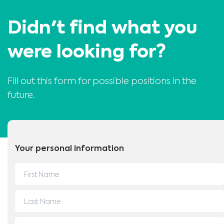
Didn't find what you
were looking for?
Fill out this form for possible positions in the
future.
Medical Advice Disclaimer
DECLINAREA RESPONSABILITĂȚII: ACEST SITE NU OFERĂ
SFATURI MEDICALE
Informațiile, inclusiv, dar fără a se limita la acestea, textul, grafica, imaginile
și alte materiale conținute pe acest site web au un scop informativ și, uneori,
sunt limitate doar la profesioniștii din domeniul sănătății. Titularul acestui
Your personal information
site web nu poate fi tras la răspundere pentru orice erori, inexactități sau
nereguli pe care le poate conține acest site web sau orice conținut legat de
acesta.
Niciun material de pe acest site nu este menit să înlocuiască sfatul,
diagnosticul sau tratamentul medical profesionist. Solicitați întotdeauna
sfatul medicului dumneavoastră sau al altor furnizori de servicii medicale
Sunt un profesionist din domeniul sănătății
calificați cu privire la orice întrebare pe care o aveți referitor la o afecțiune
sau un tratament medical înainte de a adopta un nou regim de îngrijire a
Vă rugăm să selectați piața :
sănătății și nu ignorați niciodată sfatul medical profesionist sau nu întârziați
să îl solicitați din cauza unor informații pe care le-ați citit pe acest site.