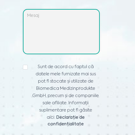
DECLARAȚIE
Sunt de acord cu faptul că
DE
datele mele furnizate mai sus
CONFIDENȚIALITATE
*
pot fi stocate și utilizate de
Biomedica Medizinprodukte
GmbH, precum și de companiile
sale afiliate. Informații
suplimentare pot fi găsite
aici:
Declarație de
confidențialitate