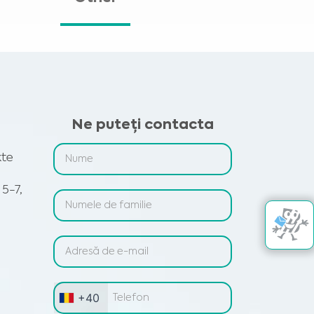
Ne puteți contacta
kte
 5-7,
+40