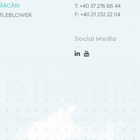
profesionist sau nu întârziați să îl solicitați din cauza unor informații pe care le-ați citit
ĂRCĂRI
T: +40 37 276 68 44
pe acest site.
F: +40 21 232 22 04
TLEBLOWER
Social Media