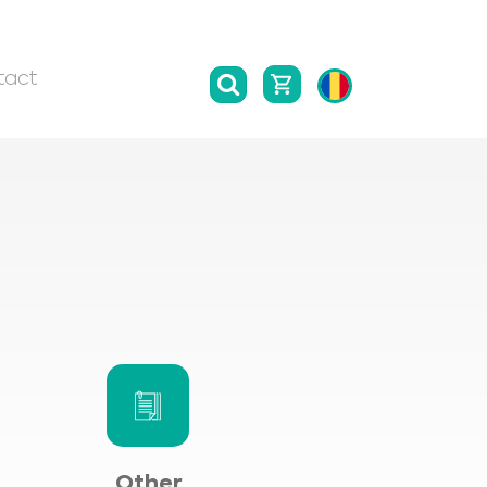
tact
Other