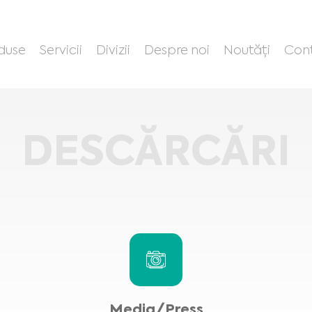
duse
Servicii
Divizii
Despre noi
Noutăți
Con
DESCĂRCĂRI
Media/Press