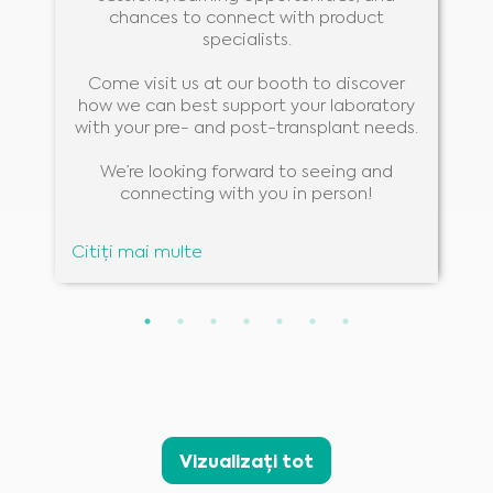
chances to connect with product
specialists.
Come visit us at our booth to discover
how we can best support your laboratory
with your pre- and post-transplant needs.
We’re looking forward to seeing and
connecting with you in person!
Citiți mai multe
Medical Advice Disclaimer
DECLINAREA RESPONSABILITĂȚII: ACEST SITE NU OFERĂ
Vizualizați tot
SFATURI MEDICALE
Informațiile, inclusiv, dar fără a se limita la acestea, textul, grafica, imaginile