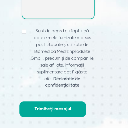
DECLARAȚIE
Sunt de acord cu faptul că
DE
datele mele furnizate mai sus
CONFIDENȚIALITATE
*
pot fi stocate și utilizate de
Biomedica Medizinprodukte
GmbH, precum și de companiile
sale afiliate. Informații
suplimentare pot fi găsite
aici:
Declarație de
confidențialitate
Trimiteți mesajul