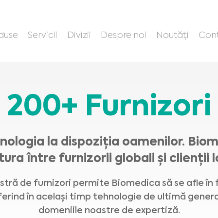
duse
Servicii
Divizii
Despre noi
Noutăți
Con
200+ Furnizori
ologia la dispoziția oamenilor. Bio
ura între furnizorii globali și clienții l
ră de furnizori permite Biomedica să se afle în 
ferind în același timp tehnologie de ultimă genera
domeniile noastre de expertiză.