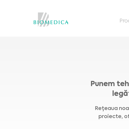
Pro
Punem tehn
legăt
Rețeaua noast
proiecte, o