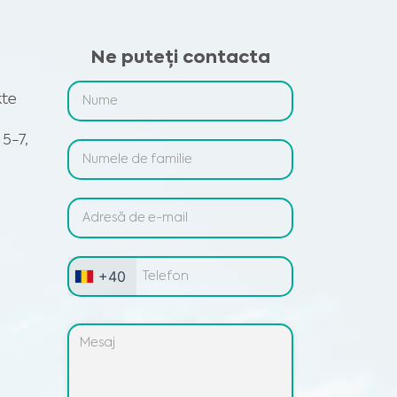
Ne puteți contacta
kte
 5-7,
+40