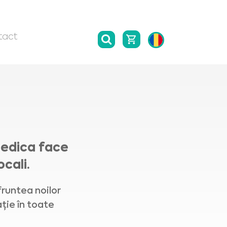
tact
medica face
ocali.
fruntea noilor
ție în toate