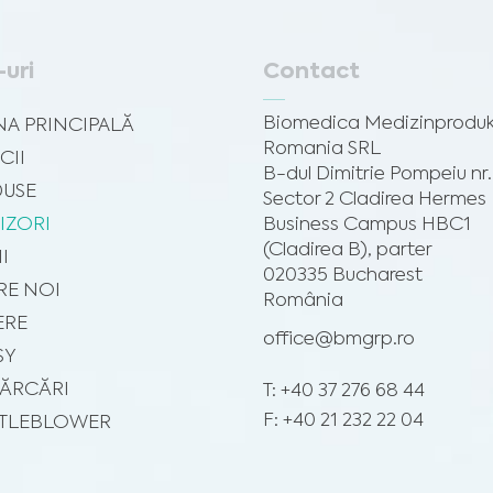
-uri
Contact
Biomedica Medizinprodu
NA PRINCIPALĂ
Romania SRL
CII
B-dul Dimitrie Pompeiu nr.
USE
Sector 2 Cladirea Hermes
IZORI
Business Campus HBC1
(Cladirea B), parter
II
020335 Bucharest
RE NOI
România
ERE
office@bmgrp.ro
SY
ĂRCĂRI
T: +40 37 276 68 44
F: +40 21 232 22 04
TLEBLOWER