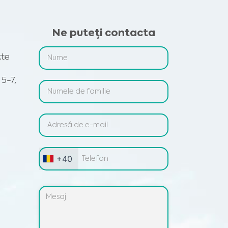
Ne puteți contacta
kte
 5-7,
+40