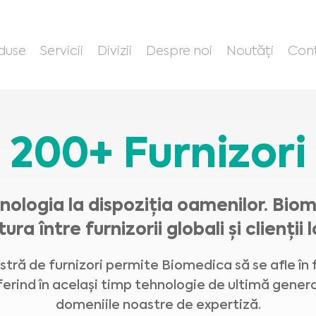
duse
Servicii
Divizii
Despre noi
Noutăți
Con
200+ Furnizori
ologia la dispoziția oamenilor. Bio
ura între furnizorii globali și clienții l
ră de furnizori permite Biomedica să se afle în 
ferind în același timp tehnologie de ultimă genera
domeniile noastre de expertiză.