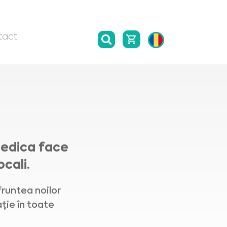
tact
medica face
ocali.
fruntea noilor
ție în toate