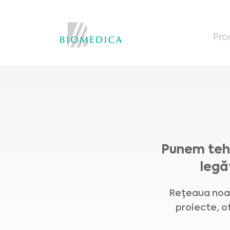
Pro
Punem tehn
legăt
Rețeaua noast
proiecte, o