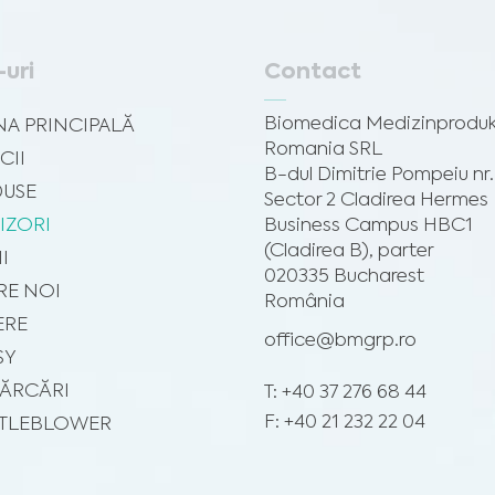
-uri
Contact
Biomedica Medizinprodu
NA PRINCIPALĂ
Romania SRL
CII
B-dul Dimitrie Pompeiu nr.
USE
Sector 2 Cladirea Hermes
IZORI
Business Campus HBC1
(Cladirea B), parter
II
020335 Bucharest
RE NOI
România
ERE
office@bmgrp.ro
SY
ĂRCĂRI
T: +40 37 276 68 44
F: +40 21 232 22 04
TLEBLOWER