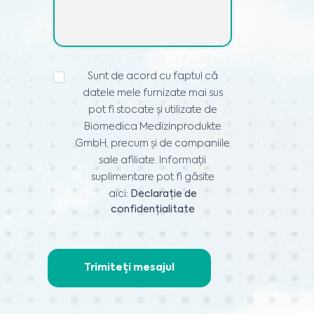
DECLARAȚIE
Sunt de acord cu faptul că
DE
datele mele furnizate mai sus
CONFIDENȚIALITATE
*
pot fi stocate și utilizate de
Biomedica Medizinprodukte
GmbH, precum și de companiile
sale afiliate. Informații
suplimentare pot fi găsite
aici:
Declarație de
confidențialitate
Trimiteți mesajul