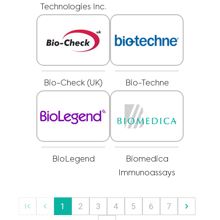
sfatul medicului dumneavoastră sau al altor furnizori de servicii medicale
Sunt un profesionist din domeniul sănătății
Technologies Inc.
calificați cu privire la orice întrebare pe care o aveți referitor la o afecțiune
sau un tratament medical înainte de a adopta un nou regim de îngrijire a
Vă rugăm să selectați piața :
sănătății și nu ignorați niciodată sfatul medical profesionist sau nu întârziați
să îl solicitați din cauza unor informații pe care le-ați citit pe acest site.
Bio-Check (UK)
Bio-Techne
BioLegend
Biomedica
Immunoassays
1
2
3
4
5
6
7