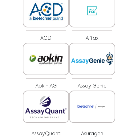
ACD
Alifax
Aokin AG
Assay Genie
Medical Advice Disclaimer
DECLINAREA RESPONSABILITĂȚII: ACEST SITE NU OFERĂ
SFATURI MEDICALE
Informațiile, inclusiv, dar fără a se limita la acestea, textul, grafica, imaginile
și alte materiale conținute pe acest site web au un scop informativ și, uneori,
sunt limitate doar la profesioniștii din domeniul sănătății. Titularul acestui
site web nu poate fi tras la răspundere pentru orice erori, inexactități sau
nereguli pe care le poate conține acest site web sau orice conținut legat de
acesta.
AssayQuant
Asuragen
Niciun material de pe acest site nu este menit să înlocuiască sfatul,
diagnosticul sau tratamentul medical profesionist. Solicitați întotdeauna