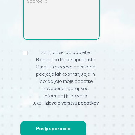
IZJAVA
Strinjam se, da podjetje
O
Biomedica Medizinprodukte
VARSTVU
PODATKOV
*
GmbH in njegova povezana
podjetja lahko shranjujejo in
uporabljajo moje podatke,
navedene zgoraj. Več
informacij je na voljo
tukaj:
Izjava o varstvu podatkov
Pošlji sporočilo