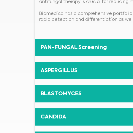
antifungal therapy is crucial for reducing 
Biomedica has a comprehensive portfolio 
rapid detection and differentiation as wel
PAN-FUNGAL Screening
ASPERGILLUS
BLASTOMYCES
CANDIDA