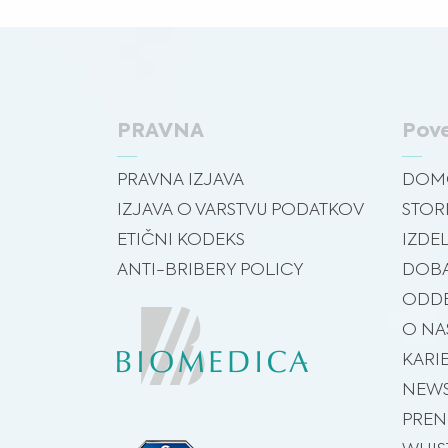
PRAVNA
Pov
PRAVNA IZJAVA
DOM
IZJAVA O VARSTVU PODATKOV
STOR
ETIČNI KODEKS
IZDEL
ANTI-BRIBERY POLICY
DOBA
ODDE
O NA
KARI
NEW
PREN