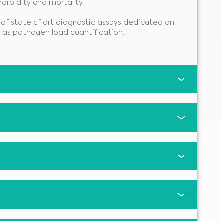
morbidity and mortality.
of state of art diagnostic assays dedicated on
l as pathogen load quantification.