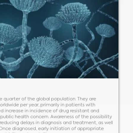
e quarter of the global population. They are
orldwide per year, primarily in patients with
increase in incidence of drug resistant and
l public health concern. Awareness of the possibility
r reducing delays in diagnosis and treatment, as well
 Once diagnosed, early initiation of appropriate