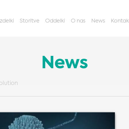
Izdelki
Storitve
Oddelki
O nas
News
Kontak
News
olution