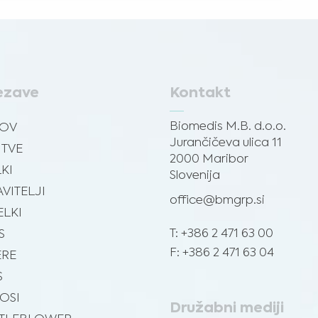
ezave
Kontakt
Biomedis M.B. d.o.o.
OV
Jurančičeva ulica 11
ITVE
2000 Maribor
KI
Slovenija
VITELJI
office@bmgrp.si
LKI
T: +386 2 471 63 00
S
F: +386 2 471 63 04
ERE
S
OSI
Družabni mediji