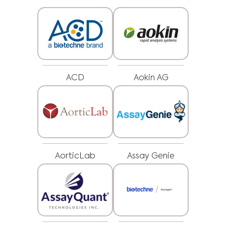
ACD
Aokin AG
AorticLab
Assay Genie
Medical Advice Disclaimer
ОТКАЗ ОТ ОТГОВОРНОСТ: ТОЗИ УЕБСАЙТ НЕ
ПРЕДОСТАВЯ МЕДИЦИНСКИ КОНСУЛТАЦИИ
Информацията, включително, но не само, текст, графики, изображения
и други материали, съдържащи се на този уебсайт, е за
информационни цели и понякога е ограничена само за медицински
специалисти. Собственикът на този уебсайт не може да носи
отговорност за грешки, неточности или нередности, които този
уебсайт или всяко свързано съдържание може да съдържа