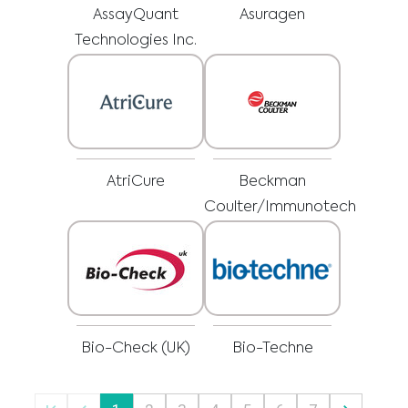
Никой материал на този сайт не е предназначен да замести
професионални медицински консултации, диагноза или лечение. Винаги
AssayQuant
Asuragen
търсете съвет от Вашия лекар или друг квалифициран доставчик на
Аз съм медицински специалист
здравни услуги за всякакви въпроси, каквито може да имате относно
медицинско състояние или лечение, преди да предприемете нов
Technologies Inc.
Моля, изберете Вашия пазар :
режим на здравни грижи, и никога не пренебрегвайте
професионалните медицински консултации или отлагането на
търсенето им поради нещо, което сте прочели на този уебсайт.
AtriCure
Beckman
Coulter/Immunotech
Bio-Check (UK)
Bio-Techne