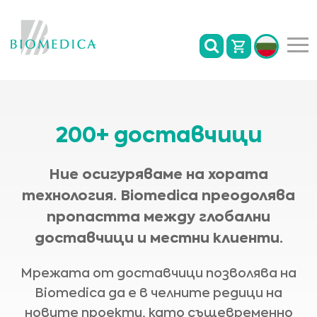
200+ доставчици
Ние осигуряваме на хората
технология. Biomedica преодолява
пропастта между глобални
доставчици и местни клиенти.
Мрежата от доставчици позволява на
Biomedica да е в челните редици на
новите проекти, като същевременно