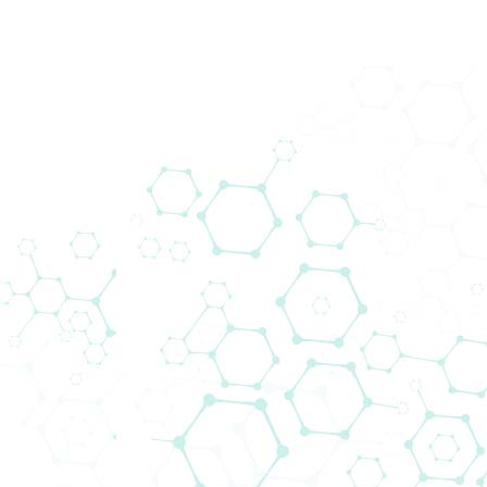
Pr
Pravne informacije
Vez
PRAVNA IZJAVA
POČ
IZJAVA O PRIVATNOSTI
USLU
KODEKS PONAŠANJA
PROI