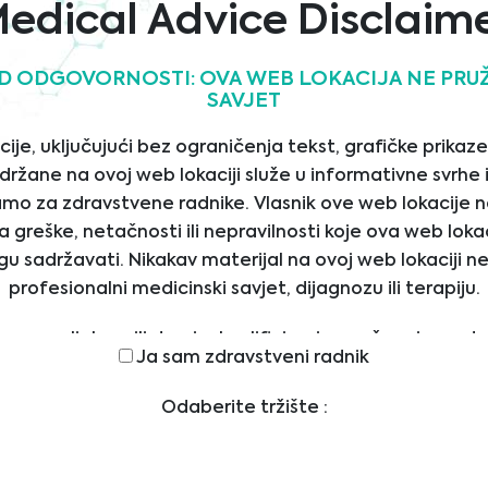
edical Advice Disclaim
VLJAČI
office@bmgrp.ba
LI
T: +387 33 262 725
D ODGOVORNOSTI: OVA WEB LOKACIJA NE PRUŽ
AMA
SAVJET
F: +387 33 262 726
JERE
STI
je, uključujući bez ograničenja tekst, grafičke prikaze,
držane na ovoj web lokaciji služe u informativne svrhe
ZIMANJA
Društveni mediji
mo za zdravstvene radnike. Vlasnik ove web lokacije n
TLEBLOWER
greške, netačnosti ili nepravilnosti koje ova web lokac
u sadržavati. Nikakav materijal na ovoj web lokaciji n
profesionalni medicinski savjet, dijagnozu ili terapiju.
te svom ljekaru ili drugim kvalificiranim pružaocima zd
Ja sam zdravstveni radnik
kakvih pitanja u vezi s medicinskim stanjem ili terapijo
ravstvene njege i nikada nemojte zanemariti profesio
Odaberite tržište :
niti da ga zatražite zbog nečega što ste pročitali na ovo