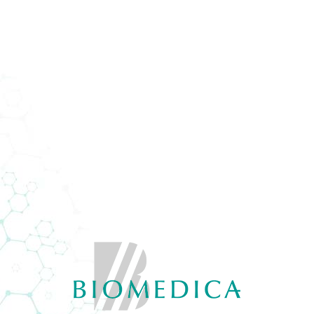
oizvodi
Usluge
Odjeli
O nama
Novosti
Kont
e
Kontakt
Biomedica d.o.o.
ETNA
Tvornička 3
GE
71210 Ilidža, Sarajevo,
ZVODI
Bosna I Hercegovina