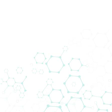
43. Wiener
Intensivmedizinische Tage
Home
DOGAĐAJI
43. Wiener Intensivmedizinische Tage