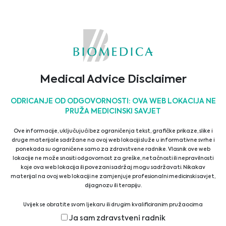
emergency medicine, and nursing, featuring
expert-led lectures, interactive workshops, and
hands- on training sessions.
Come visit us at our booth to explore our latest
innovations and solutions.
Our team looks forward to meeting you in person
Medical Advice Disclaimer
and answering your questions!
ODRICANJE OD ODGOVORNOSTI: OVA WEB LOKACIJA NE
31/01/2025
PRUŽA MEDICINSKI SAVJET
Ove informacije, uključujući bez ograničenja tekst, grafičke prikaze, slike i
Latest Events
druge materijale sadržane na ovoj web lokaciji služe u informativne svrhe i
ponekada su ograničene samo za zdravstvene radnike. Vlasnik ove web
lokacije ne može snositi odgovornost za greške, netačnosti ili nepravilnosti
koje ova web lokacija ili povezani sadržaj mogu sadržavati. Nikakav
17th East-West Immunogenetics Conference
materijal na ovoj web lokaciji ne zamjenjuje profesionalni medicinski savjet,
dijagnozu ili terapiju.
12/03/2025
Uvijek se obratite svom ljekaru ili drugim kvalificiranim pružaocima
zdravstvenih usluga ako imate bilo kakvih pitanja u vezi s medicinskim
6th Ostrava Palliative Care Conference
Ja sam zdravstveni radnik
stanjem ili terapijom prije upotrebe novog režima zdravstvene njege i nikada