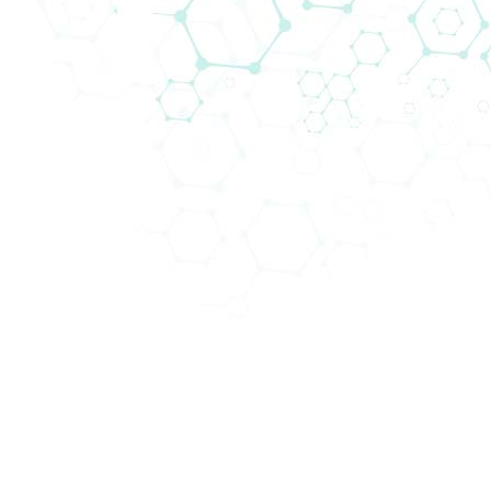
43. Wiener Intensivmedizinische
Tage
Biomedica will be attending the
43. Wiener
Intensivmedizinische Tage
(WIT 2025) from 12 to 15
February 2025 in AKH Hörsaalzentrum Vienna,
Austria, a premier event focusing on extracorporeal
medical procedures.
Held annually, this congress is an essenial event for
professionals in intensive care medicine,