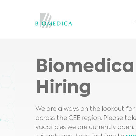
P
Biomedica 
Hiring
We are always on the lookout for 
across the CEE region. Please tak
vacancies we are currently open. I