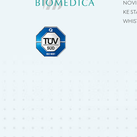
NOV
KE ST
WHIS