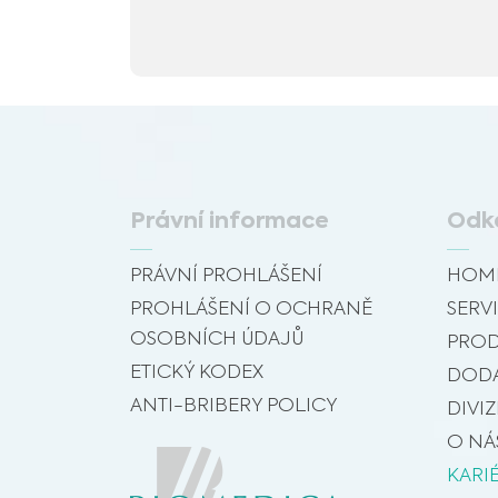
Právní informace
Odk
PRÁVNÍ PROHLÁŠENÍ
HOM
PROHLÁŠENÍ O OCHRANĚ
SERVI
OSOBNÍCH ÚDAJŮ
PROD
ETICKÝ KODEX
DODA
ANTI-BRIBERY POLICY
DIVIZ
O NÁ
KARI