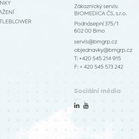
INKY
Zákaznický servis:
AŽENÍ
BIOMEDICA ČS, s.r.o.
TLEBLOWER
Podnásepní 375/1
602 00 Brno
servis@bmgrp.cz
objednavky@bmgrp.cz
T: +420 545 214 915
F: + 420 545 573 242
Sociální média