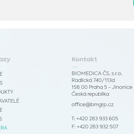
azy
Kontakt
BIOMEDICA ČS, s.r.o.
E
Radlická 740/113d
S
158 00 Praha 5 - Jinonice
UKTY
Česká republika
VATELÉ
office@bmgrp.cz
E
T: +420 283 933 605
S
F: +420 283 932 507
ÉRA