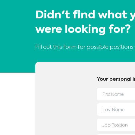
Didn't find what 
were looking for?
Fill out this form for possible positions 
Your personal 