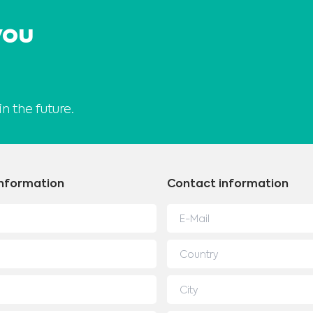
you
in the future.
information
Contact information