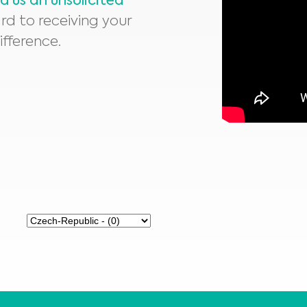
d us an unsolicited
rd to receiving your
ifference.