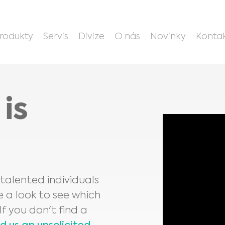
rodukty
Servis
Divize
O nás
Novinky
Konta
is
talented individuals
e a look to see which
f you don't find a