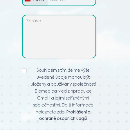
PROHLÁŠENÍ
Souhlasím s tím, že mé výše
O
uvedené údaje mohou být
OCHRANĚ
OSOBNÍCH
uloženy a používány společností
ÚDAJŮ
*
Biomedica Medizinprodukte
GmbH a jejími spřízněnými
společnostmi. Další informace
naleznete zde:
Prohlášení o
ochraně osobních údajů