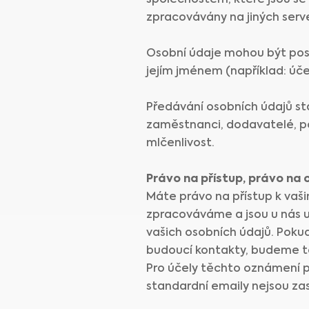
společnostem, které jsou se
zpracovávány na jiných serve
Osobní údaje mohou být posk
jejím jménem (například: účet
Předávání osobních údajů st
zaměstnanci, dodavatelé, po
mlčenlivost.
Právo na přístup, právo na 
Máte právo na přístup k vaš
zpracováváme a jsou u nás ul
vašich osobních údajů. Poku
budoucí kontakty, budeme t
Pro účely těchto oznámení p
standardní emaily nejsou za