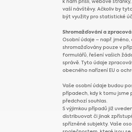
k nám přišli, webové stránky
vaší návštěvy. Ačkoliv by ty
být využity pro statistické úč
Shromažďování a zpracován
Osobní údaje – např. jméno,
shromažďovány pouze v přípa
formulářů, řešení vašich žád
správě. Tyto údaje zpracová
obecného nařízení EU o ochr
Vaše osobní údaje budou po
případech, kdy k tomu jsme p
předchozí souhlas.
S výjimkou případů již uved
distribuovat či jinak zpříst
spřízněné subjekty. Vaše o