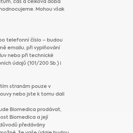
 datum, čas a celková doba
nevyhodnocujeme. Mohou však
o telefonní číslo – budou
ě emailu, při vyplňování
luv nebo při technické
ích údajů (101/200 Sb.) i
etím stranám pouze v
ouvy nebo jste k tomu dali
bude Biomedica prodávat,
ost Biomedica a její
h důvodů předávány