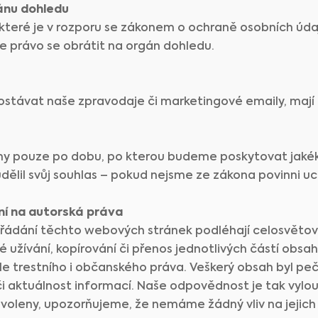
ánu dohledu
 které je v rozporu se zákonem o ochraně osobních úda
 právo se obrátit na orgán dohledu.
 dostávat naše zpravodaje či marketingové emaily, mají 
y pouze po dobu, po kterou budeme poskytovat jaké
udělil svůj souhlas – pokud nejsme ze zákona povinni 
ní na autorská práva
spořádání těchto webových stránek podléhají celosvět
užívání, kopírování či přenos jednotlivých částí obsah
Medical Advice Disclaimer
e trestního i občanského práva. Veškerý obsah byl peč
i aktuálnost informací. Naše odpovědnost je tak vylou
ODMÍTNUTÍ ODPOVĚDNOSTI: TYTO WEBOVÉ STRÁNKY NEPOSKYTUJÍ
ZDRAVOTNICKÉ PORADENSTVÍ
 voleny, upozorňujeme, že nemáme žádný vliv na jejic
Informace, včetně textu, grafiky, obrázků a dalších materiálů obsažených na těchto