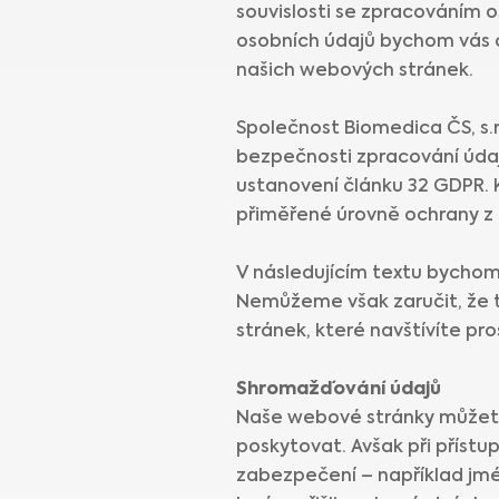
souvislosti se zpracováním o
osobních údajů bychom vás c
našich webových stránek.
Společnost Biomedica ČS, s.r
bezpečnosti zpracování údaj
ustanovení článku 32 GDPR. 
přiměřené úrovně ochrany z h
V následujícím textu bychom 
Nemůžeme však zaručit, že 
stránek, které navštívíte p
Shromažďování údajů
Naše webové stránky můžete 
poskytovat. Avšak při příst
zabezpečení – například jmé