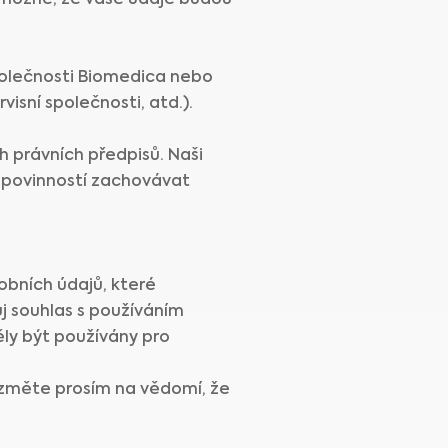
 možné, že vaše údaje budou
polečnosti Biomedica nebo
isní společnosti, atd.).
 právních předpisů. Naši
i povinností zachovávat
obních údajů, které
ůj souhlas s používáním
ly být používány pro
ezměte prosím na vědomí, že