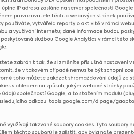
uvních stran Dohody o Evropském hospodářském prostor
úplná IP adresa zaslána na server společnosti Google
énem provozovatele těchto webových stránek použív
y používáte, vytvářela reporty o aktivitě v rámci webu
 webu a využívání internetu; dané informace budou pos
 poskytovaná službou Google Analytics v rámci této s
gle.
ete zabránit tak, že si změníte příslušná nastavení v
ornit, že v takovém případě nemusíte být schopni zce
romě toho můžete zakázat shromažďování údajů ze st
kies s ohledem na způsob, jakým webové stránky použí
 údajů společností Google, a to stažením modulu (plug-
ásledujícího odkazu: tools.google.com/dlpage/gaopto
ě využívají takzvané soubory cookies. Tyto soubory ne
ílem těchto souborů je zajistit, aby byla naše prezenta