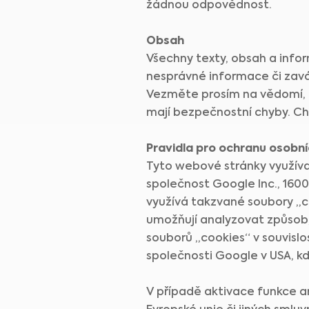
žádnou odpovědnost.
Obsah
Všechny texty, obsah a info
nesprávné informace či zavád
Vezměte prosím na vědomí, ž
mají bezpečnostní chyby. Ch
Pravidla pro ochranu osobní
Tyto webové stránky využíva
společnost Google Inc., 160
využívá takzvané soubory „c
umožňují analyzovat způsob
souborů „cookies“ v souvisl
společnosti Google v USA, k
V případě aktivace funkce a