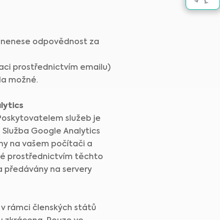
o. nenese odpovědnost za
aci prostřednictvím emailu)
ela možné.
lytics
Poskytovatelem služeb je
 Služba Google Analytics
ány na vašem počítači a
é prostřednictvím těchto
la předávány na servery
v rámci členských států