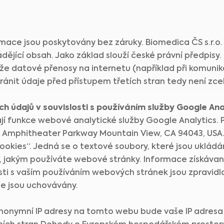
webových stránkách, mají informativní charakter a někdy jsou určeny pouze
zdravotnickým pracovníkům. Vlastník těchto webových stránek nenese odpovědnost za
jakékoli chyby, nepřesnosti nebo nesrovnalosti, které mohou tyto stránky nebo
odkazovaný obsah obsahovat.
Materiál na těchto stránkách nenahrazuje odborná lékařská doporučení, diagnózy nebo
léčby. Před zahájením nového léčebného režimu se vždy obraťte na svého lékaře nebo
rmace jsou poskytovány bez záruky. Biomedica ČS s.r.
Jsem zdravotnický odborník
jiné kvalifikované zdravotníky s jakýmikoliv dotazy týkajícími se zdravotního stavu nebo
léčby a vždy respektujte profesionální zdravotní doporučení a s jejím využitím
Vyberte prosím váš trh :
ějící obsah. Jako základ slouží české právní předpisy.
neotálejte, i když jste si o tom přečetli na těchto webových stránkách.
e datové přenosy na internetu (například při komunik
ránit údaje před přístupem třetích stran tedy není zc
ch údajů v souvislosti s používáním služby Google Ana
jí funkce webové analytické služby Google Analytics. 
0 Amphitheater Parkway Mountain View, CA 94043, USA.
ookies“. Jedná se o textové soubory, které jsou uklád
, jakým používáte webové stránky. Informace získávan
osti s vaším používáním webových stránek jsou zpravid
de jsou uchovávány.
nonymní IP adresy na tomto webu bude vaše IP adresa 