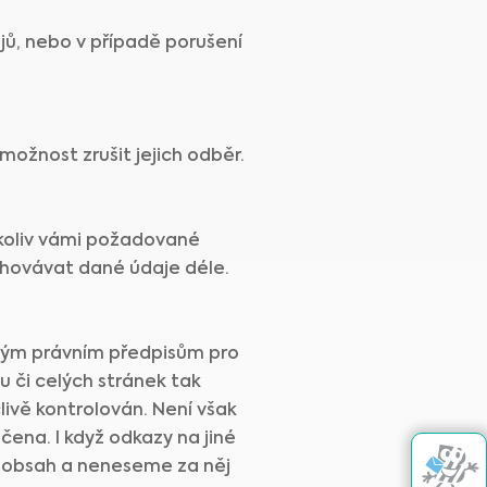
jů, nebo v případě porušení
možnost zrušit jejich odběr.
koliv vámi požadované
uchovávat dané údaje déle.
ovým právním předpisům pro
u či celých stránek tak
livě kontrolován. Není však
čena. I když odkazy na jiné
h obsah a neneseme za něj