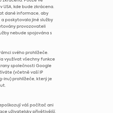
u zkrácena. Pouze ve
 v USA, kde bude zkrácena.
at dané informace, aby
 a poskytovala jiné služby
kytovány provozovateli
lužby nebude spojována s
 rámci svého prohlížeče.
la využívat všechny funkce
rany společnosti Google
váte (včetně vaší IP
inu) prohlížeče, který je
ut.
poškozují váš počítač ani
ce uživatelsky přívětivější,