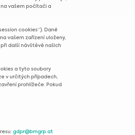
y na vašem počítači a
session cookies“). Dané
na vašem zařízení uloženy,
při další návštěvě našich
ookies a tyto soubory
e v určitých případech,
avření prohlížeče. Pokud
dresu:
gdpr@bmgrp.at