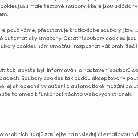
Cookies jsou malé textové soubory, které jsou ukládán
em.
eré používáme, představuje krátkodobé soubory (tzv. „
vě automaticky smazány. Ostatní soubory cookies jsou 
ubory cookies nám umožňují rozpoznat váš prohlížeč i 
it tak, abyste byli informováni o nastavení souborů c
případech. Soubory cookies tak budou akceptovány pouz
 jejich obecné vyloučení a automatické mazání po uz
může to omezit funkčnost těchto webových stránek.
ny osobních údajů zasílejte na následující emailovou a