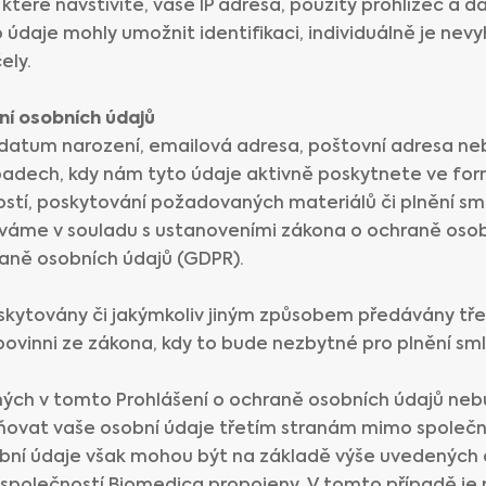
, které navštívíte, vaše IP adresa, použitý prohlížeč a
to údaje mohly umožnit identifikaci, individuálně je 
ely.
í osobních údajů
 datum narození, emailová adresa, poštovní adresa neb
dech, kdy nám tyto údaje aktivně poskytnete ve form
ostí, poskytování požadovaných materiálů či plnění sm
váme v souladu s ustanoveními zákona o ochraně osobn
aně osobních údajů (GDPR).
skytovány či jakýmkoliv jiným způsobem předávány tř
ovinni ze zákona, kdy to bude nezbytné pro plnění sml
ených v tomto Prohlášení o ochraně osobních údajů ne
upňovat vaše osobní údaje třetím stranám mimo společn
sobní údaje však mohou být na základě výše uvedenýc