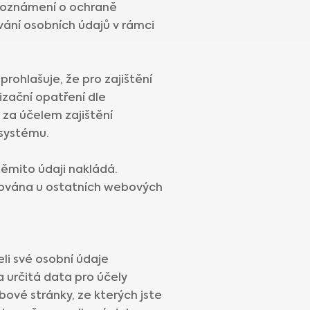
ho oznámení o ochraně
vání osobních údajů v rámci
rohlašuje, že pro zajištění
zační opatření dle
 za účelem zajištění
 systému.
těmito údaji nakládá.
ňována u ostatních webových
li své osobní údaje
 určitá data pro účely
ové stránky, ze kterých jste