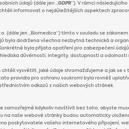
sobních údajů (dále jen „
GDPR
“). V rámci následující
htěli informovat o nejdůležitějších aspektech zpraco
.o. (dále jen „Biomedica“) tímto v souladu se zákonem p
ů byla dodržena všechna nezbytná technická a organi
Konkrétně byla přijata opatření pro zabezpečení údajů
lediska důvěrnosti, integrity, dostupnosti a odolnosti
chtěli vysvětlit, jaké údaje shromažďujeme a jak se s 
tato pravidla pro ochranu soukromí byla rovněž uplat
rostřednictvím odkazů z našich webových stránek.
samozřejmě kdykoliv navštívit bez toho, abyste muse
upu na naše webové stránky budou automaticky uložena
no poskytovatele vašeho internetového připojení, web