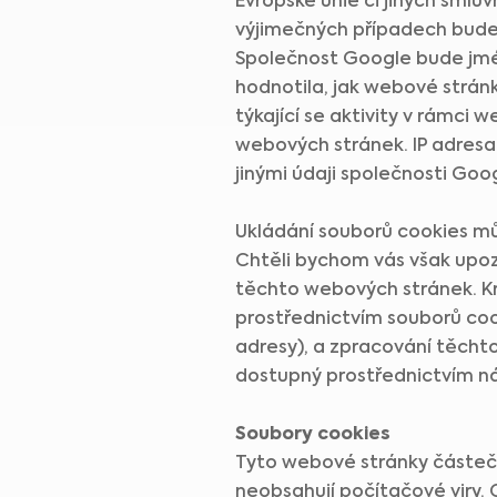
Evropské unie či jiných sml
výjimečných případech bude 
Společnost Google bude jm
hodnotila, jak webové stránk
týkající se aktivity v rámci
webových stránek. IP adresa
jinými údaji společnosti Goo
Ukládání souborů cookies můž
Chtěli bychom vás však upoz
těchto webových stránek. K
prostřednictvím souborů coo
adresy), a zpracování těchto
dostupný prostřednictvím n
Soubory cookies
Tyto webové stránky částečn
neobsahují počítačové viry. C