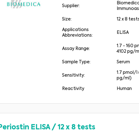
Biomedic
Supplier:
Immunoas
Size:
12 x 8 test
Applications
ELISA
Abbreviations:
1.7 - 160 p
Assay Range:
4102 pg/m
Sample Type:
Serum
1.7 pmol/l 
Sensitivity:
pg/ml)
Reactivity
Human
Periostin ELISA
/
12 x 8 tests