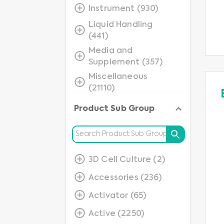
Instrument (930)
Liquid Handling
(441)
Media and
Supplement (357)
Miscellaneous
(21110)
Molecular
Product Sub Group
Application
(233984)
Protein (62691)
Protein Detection
3D Cell Culture (2)
(35931)
Accessories (236)
Small Molecules
Activator (65)
(4269)
Active (2250)