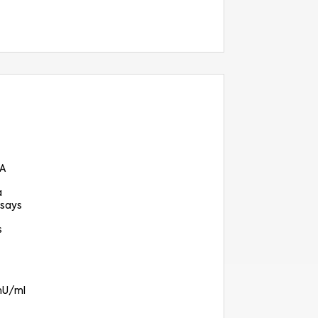
SA
a
says
s
 mU/ml