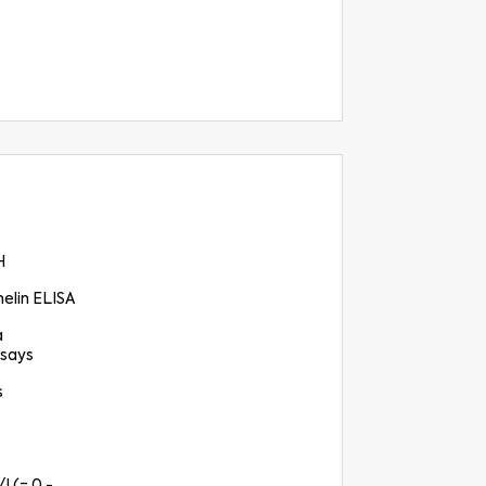
H
elin ELISA
a
says
s