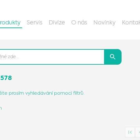
rodukty
Servis
Divize
O nás
Novinky
Konta
7578
te prosím vyhledávání pomocí filtrů.
h