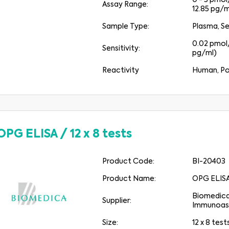
0 - 3 pmol/
Assay Range:
12.85 pg/m
Sample Type:
Plasma, S
0.02 pmol/
Sensitivity:
pg/ml)
Reactivity
Human, Po
OPG ELISA
/
12 x 8 tests
Product Code:
BI-20403
Product Name:
OPG ELIS
Medical Advice Disclaimer
Biomedic
Supplier:
Immunoas
ODMÍTNUTÍ ODPOVĚDNOSTI: TYTO WEBOVÉ STRÁNKY NEPOSKYTUJÍ
ZDRAVOTNICKÉ PORADENSTVÍ
Size:
12 x 8 test
Informace, včetně textu, grafiky, obrázků a dalších materiálů obsažených na těchto