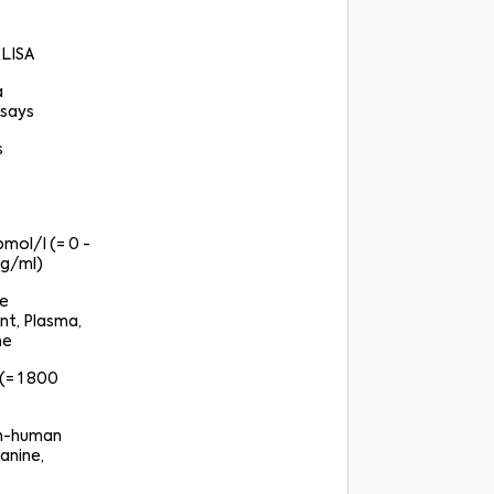
ELISA
a
says
s
pmol/l (= 0 -
g/ml)
re
nt, Plasma,
ne
(= 1 800
on-human
anine,