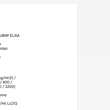
oBNP ELISA
a
says
s
pg/ml (0 /
 / 400 /
0 / 3200)
asma
g/ml; LLOQ: