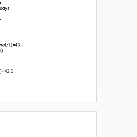
a
says
s
mol/l (=43 -
l)
(= 43.0