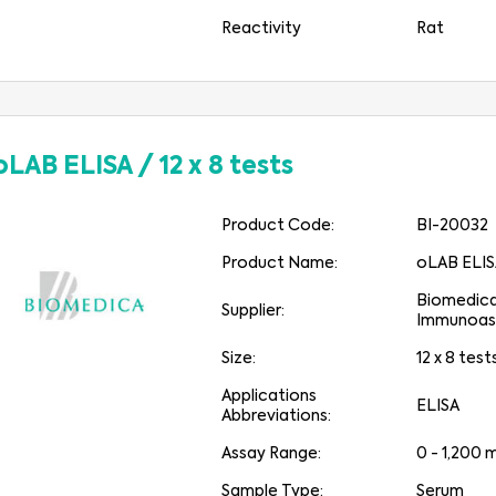
Reactivity
Rat
oLAB ELISA
/
12 x 8 tests
Product Code:
BI-20032
Product Name:
oLAB ELI
Biomedic
Supplier:
Immunoas
Size:
12 x 8 test
Applications
ELISA
Abbreviations:
Assay Range:
0 - 1,200
Sample Type:
Serum