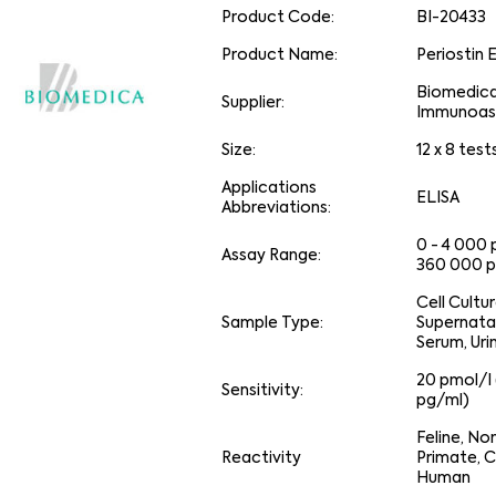
Product Code:
BI-20433
Product Name:
Periostin 
Biomedic
Supplier:
Immunoas
Size:
12 x 8 test
Applications
ELISA
Abbreviations:
0 - 4 000 
Assay Range:
360 000 p
Cell Cultu
Sample Type:
Supernata
Serum, Uri
20 pmol/l 
Sensitivity:
pg/ml)
Feline, N
Reactivity
Primate, C
Human