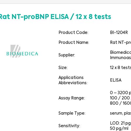
Rat NT-proBNP ELISA
/
12 x 8 tests
Product Code:
BI-1204R
Product Name:
Rat NT-pr
Biomedic
Supplier:
Immunoas
Size:
12 x 8 test
Applications
ELISA
Abbreviations:
0 – 3200 
Assay Range:
100 / 200
800 / 160
Sample Type:
serum, pl
LOD: 21 p
Sensitivity:
50 pg/ml