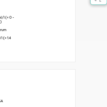
l/l (= 0 -
)
erum
l (= 1.4
SA