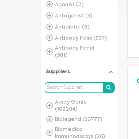
Agonist (2)
Antagonist (3)
Antibiotic (8)
Antibody Pairs (937)
Antibody Panel
(501)
Assay (813)
Suppliers
Blocker (1)
Blocking Peptide
(2529)
Assay Genie
Cells (275)
(102204)
Closed Platform (3)
Biolegend (30777)
Consumables (38)
Biomedica
Immunoassays (26)
ELISA (34206)