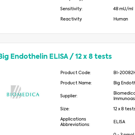
Sensitivity:
48 mU/ml
Reactivity
Human
Big Endothelin ELISA
/
12 x 8 tests
Product Code:
BI-20082
Product Name:
Big Endoth
Biomedic
Supplier:
Immunoas
Size:
12 x 8 test
Applications
ELISA
Abbreviations: