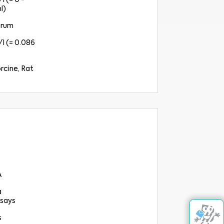
l (= 0 -
l)
erum
l (= 0.086
rcine, Rat
A
a
says
s