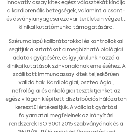
innovatív assay kitek egész választékát kínálja
a kardiorenális betegségek, valamint a csont-
és ásványianyagcserezavar területein végzett
klinikai kutatómunka támogatására.
Szérumalapú kalibrátorokkal és kontrollokkal
segítjük a kutatókat a megbízható biológiai
adatok gyűjtésére, és így járulunk hozzá a
klinikai kutatások színvonalának emeléséhez. A
szállított immunoassay kitek teljeskörűen
validáltak. Kardiológiai, oszteológiai,
nefrológiai és onkológiai tesztkitjeinket az
egész világon kiépített disztribúciós hálózaton
keresztül értékesítjük. A vállalat gyártási
folyamatai megfelelnek az irányítási
rendszerek ISO 9001:2015 szabványának és a