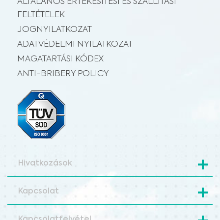
ÁLTALÁNOS ÉRTÉKESÍTÉSI ÉS SZÁLLÍTÁSI
FELTÉTELEK
JOGNYILATKOZAT
ADATVÉDELMI NYILATKOZAT
MAGATARTÁSI KÓDEX
ANTI-BRIBERY POLICY
Hivatkozások
Kapcsolat
Kapcsolatfelvétel