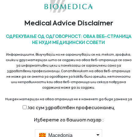
16/02/2024
Medical Advice Disclaimer
Latest News
ОДРЕКУВАЊЕ ОД ОДГОВОРНОСТ: ОВАА ВЕБ-СТРАНИЦА
НЕ НУДИ МЕДИЦИНСКИ СОВЕТИ
Biomedica Solutions for Advanced Therapy Medicinal
Информациите, вклучувајќи но не ограничувајќи се на, текст, графика,
Products (ATMPs)
слики и друг материјал што се содржи на оваа веб-страница се само
за информативни цели и понекогаш се ограничени само за
10/07/2026
здравствени професионалци. Сопственикот на оваа веб-страница
не може да се смета за одговорен за какви било грешки, неточности
или неправилности кои оваа веб-страница или секоја поврзана
Sepsis Solution
содржина може да ги содржи.
01/09/2025
Ниеден материјал на оваа страница не е наменет да биде замена за
професионален медицински совет, дијагноза или третман. Секогаш
Јас сум здравствен професионалец
барајте совет од вашиот лекар или други квалификувани
Biomedica Consumables/Liquid Handling Solution
здравствени професионалци за какви било прашања што може да ги
Изберете го вашиот пазар :
имате во врска со медицински состојби или третман пред да
14/04/2025
започнете со нов режим на здравствена нега и никогаш не
занемарувајте професионален медицински совет и не доцнете да го
Macedonia