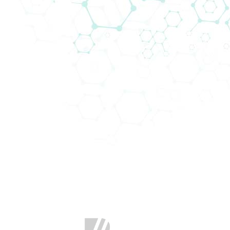
Biomedica Analytical Services
Analytical Services – Biomedica – reliable & flexible
Biomedica offers custom analytical testing
services for the measurement of your samples:
ELISA, Luminex, microRNA, Glycoprofiling, and NGS.
Find out more:
https://www.bmgrp.com/analytical-
services-biomedica/
BIOMEDICA Analytical Services
• Flexible - customized according to your project
needs
• Quick - rapid turn- around time to meet your
deadlines