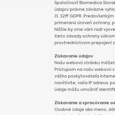
Spoločnosť Biomedica Slovaki
údajov právne záväzne vyhla
čl. 32ff GDPR. Predovšetkým 
primeranú úroveň ochrany, po
Nižšie by sme vám radi vysve
tieto zásady ochrany súkrom
prostredníctvom prepojení z
Získavanie údajov
Našu webovú stránku môžete 
Prístupom na našu webovú st
vášho poskytovateľa internet
navštívite, vaša IP adresa, p
údaje môžu umožniť identifi
Získavanie a spracúvanie o
Osobné údaje ako meno, dát