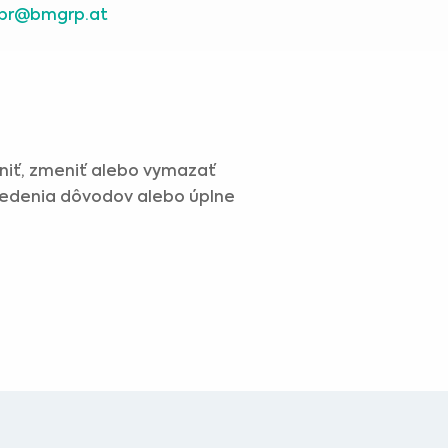
pr@bmgrp.at
niť, zmeniť alebo vymazať
vedenia dôvodov alebo úplne