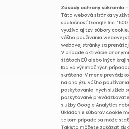
Zásady ochrany súkromia – 
Táto webová stránka využíva
spoločnosť Google Inc. 1600
využíva aj tzv. súbory cooki
vášho používania webovej st
webovej stránky sa prenášajú
V prípade aktivácie anonymi
štátoch EÚ alebo iných kraj
Iba vo výnimočných prípadoc
skrátená. V mene prevádzko
na analýzu vášho používania
poskytovanie iných služieb s
poskytované prevádzkovateľo
služby Google Analytics neb
Ukladanie súborov cookie m
takom prípade sa môže stať,
Takisto môžete zakázať zís