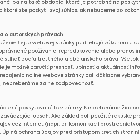
é iba na také obdobie, ktoré je potrebné na poskytn
a ktoré ste poskytli svoj súhlas, ak nebudeme zo záko
a o autorských právach
ozloženie tejto webovej stránky podliehajú zákonom o 
oprávnené používanie, reprodukovanie alebo prenos i
ké stíhať podľa trestného a občianskeho práva. Všeto
nie je možné zaručiť presnosť, úplnosť a aktuálnosť in
epojenia na iné webové stránky boli dôkladne vybra
ok, nepreberáme za ne zodpovednosť.
rmácie sú poskytované bez záruky. Nepreberáme žiadn
zavádzajúci obsah. Ako základ boli použité rakúske p
Medical Advice Disclaimer
jov cez internet (napr. pri komunikácii prostredníct
ZRIEKNUTIE SA ZODPOVEDNOSTI: TÁTO WEBOVÁ STRÁNKA NEPOSKYTUJE
LEKÁRSKE PORADENSTVO
plná ochrana údajov pred prístupom tretích strán ni
Informácie vrátane textu, grafiky, obrázkov a iných materiálov obsiahnutých na tejto