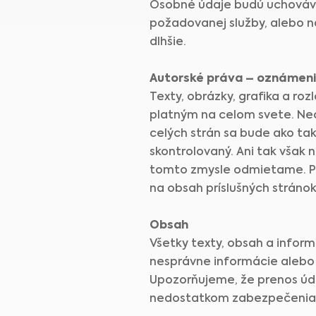
Osobné údaje budú uchovávan
požadovanej služby, alebo n
dlhšie.
Autorské práva – oznámeni
Texty, obrázky, grafika a r
platným na celom svete. Ne
celých strán sa bude ako ta
skontrolovaný. Ani tak však 
tomto zmysle odmietame. Pr
na obsah príslušných strán
Obsah
Všetky texty, obsah a info
nesprávne informácie alebo 
Upozorňujeme, že prenos úda
nedostatkom zabezpečenia. Ú