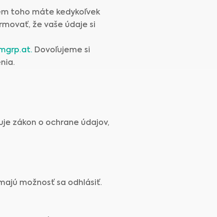
rem toho máte kedykoľvek
rmovať, že vaše údaje si
mgrp.at.
Dovoľujeme si
nia.
uje zákon o ochrane údajov,
majú možnosť sa odhlásiť.