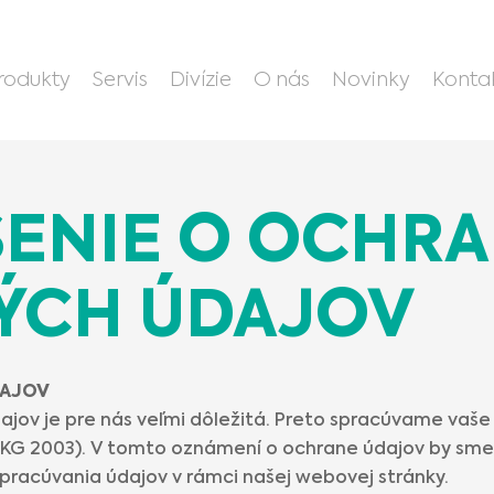
rodukty
Servis
Divízie
O nás
Novinky
Konta
ENIE O OCHR
ÝCH ÚDAJOV
DAJOV
jov je pre nás veľmi dôležitá. Preto spracúvame vaše 
KG 2003). V tomto oznámení o ochrane údajov by sme 
spracúvania údajov v rámci našej webovej stránky.