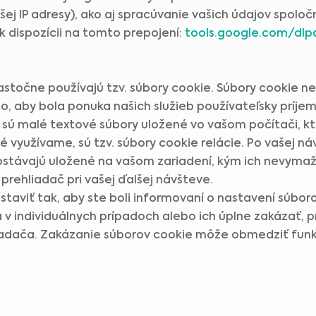
šej IP adresy), ako aj spracúvanie vašich údajov spolo
 k dispozícii na tomto prepojení:
tools.google.com/dl
astočne používajú tzv. súbory cookie. Súbory cookie n
to, aby bola ponuka našich služieb používateľsky príjem
 sú malé textové súbory uložené vo vašom počítači, kt
é využívame, sú tzv. súbory cookie relácie. Po vašej 
ostávajú uložené na vašom zariadení, kým ich nevymaž
rehliadač pri vašej ďalšej návšteve.
staviť tak, aby ste boli informovaní o nastavení súbor
a v individuálnych prípadoch alebo ich úplne zakázať,
liadača. Zakázanie súborov cookie môže obmedziť fun