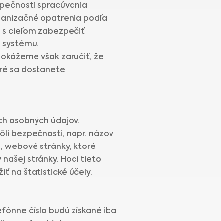
ezpečnosti spracúvania
rganizačné opatrenia podľa
v s cieľom zabezpečiť
ť systému.
edokážeme však zaručiť, že
oré sa dostanete
ch osobných údajov.
li bezpečnosti, napr. názov
e, webové stránky, ktoré
 našej stránky. Hoci tieto
ť na štatistické účely.
ónne číslo budú získané iba