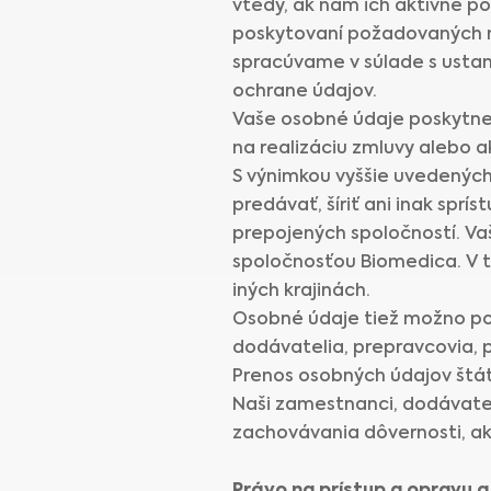
vtedy, ak nám ich aktívne p
poskytovaní požadovaných ma
spracúvame v súlade s usta
ochrane údajov.
Vaše osobné údaje poskytne
na realizáciu zmluvy alebo 
S výnimkou vyššie uvedenýc
predávať, šíriť ani inak spr
prepojených spoločností. Va
spoločnosťou Biomedica. V t
iných krajinách.
Osobné údaje tiež možno pos
dodávatelia, prepravcovia, po
Prenos osobných údajov štát
Naši zamestnanci, dodávateli
zachovávania dôvernosti, ak