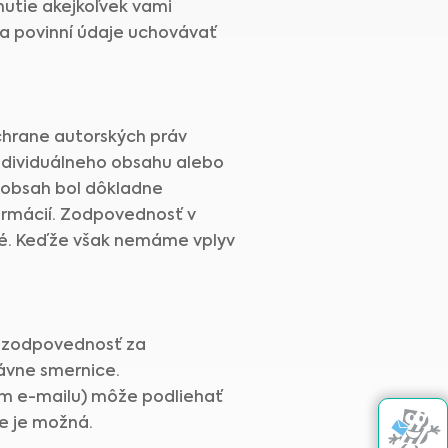
utie akejkoľvek vami
na povinní údaje uchovávať
ochrane autorských práv
ndividuálneho obsahu alebo
k obsah bol dôkladne
formácií. Zodpovednosť v
né. Keďže však nemáme vplyv
u zodpovednosť za
rávne smernice.
vom e-mailu) môže podliehať
e je možná.