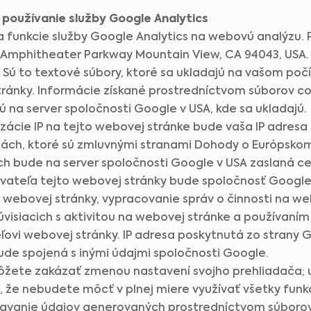
webovej stránke slúžia len na informačné účely a niekedy sú určené len pre
zdravotníckych pracovníkov. Vlastník tejto webovej stránky nezodpovedá za žiadne
používanie služby Google Analytics
chyby, nepresnosti alebo nezrovnalosti, ktoré môže táto webová stránka alebo
prepojený obsah obsahovať.
 funkcie služby Google Analytics na webovú analýzu.
Materiál na tejto stránke nenahrádza odborné lekárske poradenstvo, diagnózu alebo
liečbu. Pred začatím nového liečebného režimu sa vždy poraďte so svojím lekárom
 Amphitheater Parkway Mountain View, CA 94043, USA.
Som zdravotnícky pracovník
alebo iným kvalifikovaným zdravotníckym pracovníkom o všetkých otázkach týkajúcich
sa vášho zdravia alebo liečby a vždy rešpektujte odborné zdravotné odporúčania a
e. Sú to textové súbory, ktoré sa ukladajú na vašom po
Vyberte svoj trh :
neodkladajte ich používanie, aj keď ste sa o nich dočítali na tejto webovej stránke.
ránky. Informácie získané prostredníctvom súborov c
 na server spoločnosti Google v USA, kde sa ukladajú.
zácie IP na tejto webovej stránke bude vaša IP adresa
inách, ktoré sú zmluvnými stranami Dohody o Európsko
h bude na server spoločnosti Google v USA zaslaná ce
vateľa tejto webovej stránky bude spoločnosť Google 
 webovej stránky, vypracovanie správ o činnosti na we
úvisiacich s aktivitou na webovej stránke a používaní
vi webovej stránky. IP adresa poskytnutá zo strany G
ude spojená s inými údajmi spoločnosti Google.
ôžete zakázať zmenou nastavení svojho prehliadača; 
 že nebudete môcť v plnej miere využívať všetky funkc
kavanie údajov generovaných prostredníctvom súborov