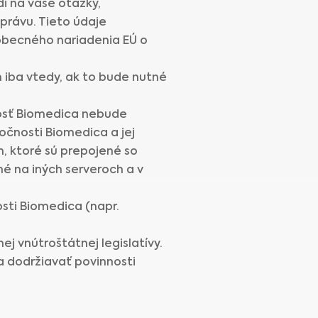
i na vaše otázky,
právu. Tieto údaje
obecného nariadenia EÚ o
iba vtedy, ak to bude nutné
nosť Biomedica nebude
očnosti Biomedica a jej
, ktoré sú prepojené so
é na iných serveroch a v
sti Biomedica (napr.
j vnútroštátnej legislatívy.
a dodržiavať povinnosti