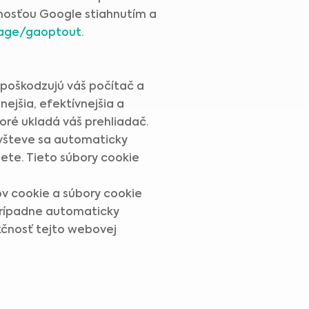
čnosťou Google stiahnutím a
page/gaoptout.
epoškodzujú váš počítač a
nejšia, efektívnejšia a
oré ukladá váš prehliadač.
návšteve sa automaticky
ete. Tieto súbory cookie
ov cookie a súbory cookie
 prípadne automaticky
kčnosť tejto webovej