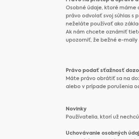
Právo na prístup a opravu a
Osobné údaje, ktoré máme o
právo odvolať svoj súhlas s 
neželáte používať ako zákl
Ak nám chcete oznámiť tieto
upozorniť, že bežné e-maily
Právo podať sťažnosť doz
Máte právo obrátiť sa na do
alebo v prípade porušenia o
Novinky
Používatelia, ktorí už nech
Uchovávanie osobných úda