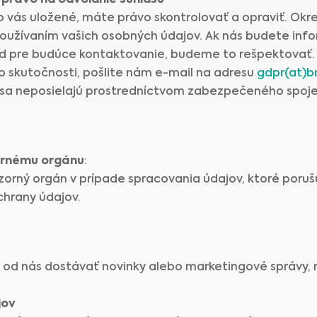
 právo na odvolanie súhlasu
 vás uložené, máte právo skontrolovať a opraviť. Ok
používaním vašich osobných údajov. Ak nás budete info
ad pre budúce kontaktovanie, budeme to rešpektovať.
 skutočnosti, pošlite nám e-mail na adresu
gdpr(at)b
 sa neposielajú prostredníctvom zabezpečeného spoje
ornému orgánu
:
zorný orgán v prípade spracovania údajov, ktoré poruš
chrany údajov.
cú od nás dostávať novinky alebo marketingové správy, 
jov