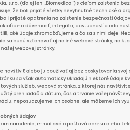
a, s.r.o. (ďalej len „Biomedica“) s cieľom zaistenia b
suje, že boli prijaté všetky nevyhnutné technické a o
boli prijaté opatrenia na zaistenie bezpečnosti údajo
kiaľ ide o dôvernosť, integritu, dostupnosť a odolnos
tlili, aké údaje zhromažďujeme a čo sa s nimi deje. N
ia sa budú vzťahovať aj na iné webové stránky, na kt
 našej webovej stránky.
navštíviť alebo ju používať aj bez poskytovania svoji
ránku sa však automaticky ukladajú niektoré údaje kvô
ových služieb, webová stránka, z ktorej nás navštívit
oužitý prehliadač a dátum, čas a trvanie vašej návštevy
káciu, neposudzujeme ich osobne, ale môžeme ich využi
sobných údajov
um narodenia, e-mailová a poštová adresa alebo telef