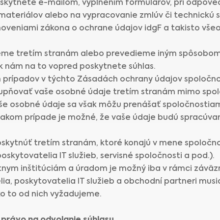
oskytnete e-mailom, vyplnením formulárov, pri odpoved
teriálov alebo na vypracovanie zmlúv či technickú s
noveniami zákona o ochrane údajov idgF a takisto vše
me tretím stranám alebo prevedieme iným spôsobom 
ak nám na to vopred poskytnete súhlas.
h prípadov v týchto Zásadách ochrany údajov spoloč
ístupňovať vaše osobné údaje tretím stranám mimo spol
še osobné údaje sa však môžu prenášať spoločnostiam
akom prípade je možné, že vaše údaje budú spracúvan
kytnúť tretím stranám, ktoré konajú v mene spoločno
skytovatelia IT služieb, servisné spoločnosti a pod.).
nym inštitúciám a úradom je možný iba v rámci záväzne
a, poskytovatelia IT služieb a obchodní partneri musi
o to od nich vyžadujeme.