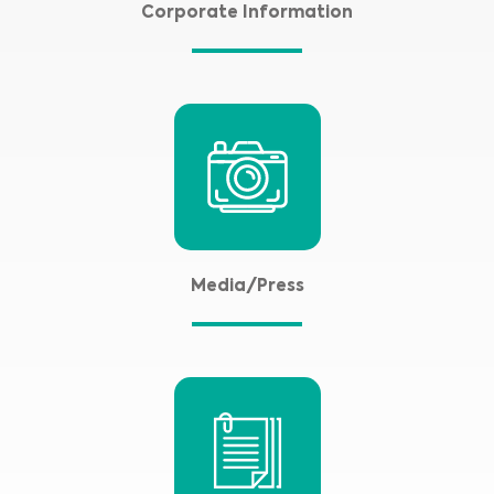
Corporate Information
Media/Press
Medical Advice Disclaimer
ZRIEKNUTIE SA ZODPOVEDNOSTI: TÁTO WEBOVÁ
STRÁNKA NEPOSKYTUJE LEKÁRSKE PORADENSTVO
Informácie vrátane textu, grafiky, obrázkov a iných materiálov
obsiahnutých na tejto webovej stránke slúžia len na informačné účely a
niekedy sú určené len pre zdravotníckych pracovníkov. Vlastník tejto webovej
stránky nezodpovedá za žiadne chyby, nepresnosti alebo nezrovnalosti,
ktoré môže táto webová stránka alebo prepojený obsah obsahovať.