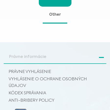
Materiál na tejto stránke nenahrádza odborné lekárske poradenstvo,
diagnózu alebo liečbu. Pred začatím nového liečebného režimu sa vždy
poraďte so svojím lekárom alebo iným kvalifikovaným zdravotníckym
pracovníkom o všetkých otázkach týkajúcich sa vášho zdravia alebo liečby a
Som zdravotnícky pracovník
vždy rešpektujte odborné zdravotné odporúčania a neodkladajte ich
Other
používanie, aj keď ste sa o nich dočítali na tejto webovej stránke.
Vyberte svoj trh :
Právne informácie
PRÁVNE VYHLÁSENIE
VYHLÁSENIE O OCHRANE OSOBNÝCH
ÚDAJOV
KÓDEX SPRÁVANIA
ANTI-BRIBERY POLICY