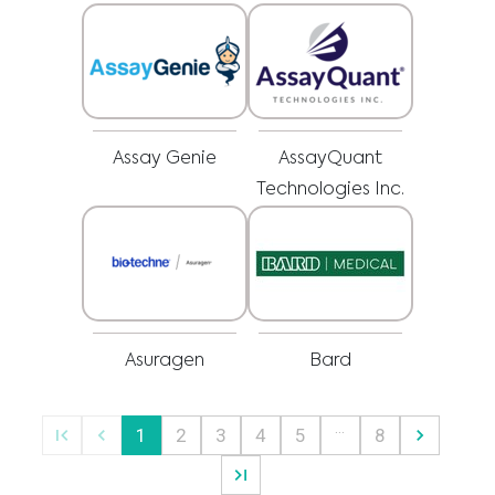
pracovníkom o všetkých otázkach týkajúcich sa vášho zdravia alebo liečby a
Som zdravotnícky pracovník
vždy rešpektujte odborné zdravotné odporúčania a neodkladajte ich
používanie, aj keď ste sa o nich dočítali na tejto webovej stránke.
Vyberte svoj trh :
Assay Genie
AssayQuant
Technologies Inc.
Asuragen
Bard
…
1
2
3
4
5
8