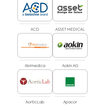
ACD
ASSET MEDICAL
Alvimedica
Aokin AG
Medical Advice Disclaimer
ZRIEKNUTIE SA ZODPOVEDNOSTI: TÁTO WEBOVÁ
STRÁNKA NEPOSKYTUJE LEKÁRSKE PORADENSTVO
Informácie vrátane textu, grafiky, obrázkov a iných materiálov
obsiahnutých na tejto webovej stránke slúžia len na informačné účely a
niekedy sú určené len pre zdravotníckych pracovníkov. Vlastník tejto webovej
stránky nezodpovedá za žiadne chyby, nepresnosti alebo nezrovnalosti,
ktoré môže táto webová stránka alebo prepojený obsah obsahovať.
Materiál na tejto stránke nenahrádza odborné lekárske poradenstvo,
AorticLab
Apacor
diagnózu alebo liečbu. Pred začatím nového liečebného režimu sa vždy
poraďte so svojím lekárom alebo iným kvalifikovaným zdravotníckym