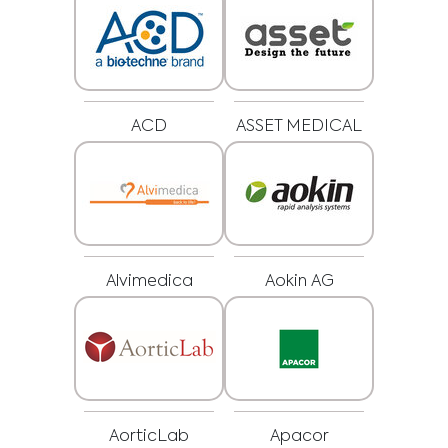
ACD
ASSET MEDICAL
Alvimedica
Aokin AG
Medical Advice Disclaimer
ZRIEKNUTIE SA ZODPOVEDNOSTI: TÁTO WEBOVÁ
STRÁNKA NEPOSKYTUJE LEKÁRSKE PORADENSTVO
Informácie vrátane textu, grafiky, obrázkov a iných materiálov
obsiahnutých na tejto webovej stránke slúžia len na informačné účely a
niekedy sú určené len pre zdravotníckych pracovníkov. Vlastník tejto webovej
stránky nezodpovedá za žiadne chyby, nepresnosti alebo nezrovnalosti,
ktoré môže táto webová stránka alebo prepojený obsah obsahovať.
Materiál na tejto stránke nenahrádza odborné lekárske poradenstvo,
AorticLab
Apacor
diagnózu alebo liečbu. Pred začatím nového liečebného režimu sa vždy
poraďte so svojím lekárom alebo iným kvalifikovaným zdravotníckym