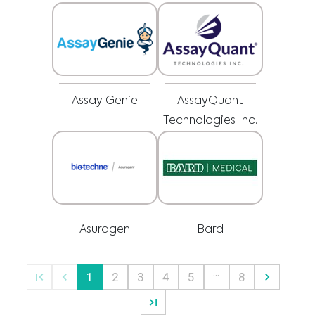
pracovníkom o všetkých otázkach týkajúcich sa vášho zdravia alebo liečby a
Som zdravotnícky pracovník
vždy rešpektujte odborné zdravotné odporúčania a neodkladajte ich
používanie, aj keď ste sa o nich dočítali na tejto webovej stránke.
Vyberte svoj trh :
Assay Genie
AssayQuant
Technologies Inc.
Asuragen
Bard
…
1
2
3
4
5
8