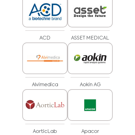
ACD
ASSET MEDICAL
Alvimedica
Aokin AG
Medical Advice Disclaimer
ZRIEKNUTIE SA ZODPOVEDNOSTI: TÁTO WEBOVÁ
STRÁNKA NEPOSKYTUJE LEKÁRSKE PORADENSTVO
Informácie vrátane textu, grafiky, obrázkov a iných materiálov
obsiahnutých na tejto webovej stránke slúžia len na informačné účely a
niekedy sú určené len pre zdravotníckych pracovníkov. Vlastník tejto webovej
stránky nezodpovedá za žiadne chyby, nepresnosti alebo nezrovnalosti,
ktoré môže táto webová stránka alebo prepojený obsah obsahovať.
Materiál na tejto stránke nenahrádza odborné lekárske poradenstvo,
AorticLab
Apacor
diagnózu alebo liečbu. Pred začatím nového liečebného režimu sa vždy
poraďte so svojím lekárom alebo iným kvalifikovaným zdravotníckym