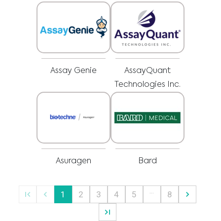
pracovníkom o všetkých otázkach týkajúcich sa vášho zdravia alebo liečby a
Som zdravotnícky pracovník
vždy rešpektujte odborné zdravotné odporúčania a neodkladajte ich
používanie, aj keď ste sa o nich dočítali na tejto webovej stránke.
Vyberte svoj trh :
Assay Genie
AssayQuant
Technologies Inc.
Asuragen
Bard
…
1
2
3
4
5
8