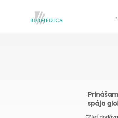
P
Prinášam
spája gl
CSieť dodáva