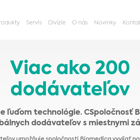
rodukty
Servis
Divízie
O nás
Novinky
Konta
Viac ako 200
dodávateľov
e ľuďom technológie. CSpoločnosť 
obálnych dodávateľov s miestnymi zá
teľov umožňuje spoločnosti Biomedica vyvíjať no