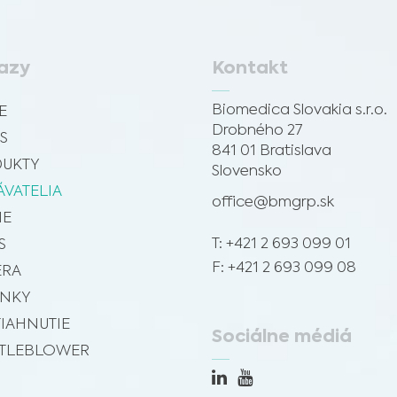
azy
Kontakt
Biomedica Slovakia s.r.o.
E
Drobného 27
S
841 01 Bratislava
UKTY
Slovensko
VATELIA
office@bmgrp.sk
IE
T: +421 2 693 099 01
S
F: +421 2 693 099 08
ÉRA
INKY
TIAHNUTIE
Sociálne médiá
TLEBLOWER