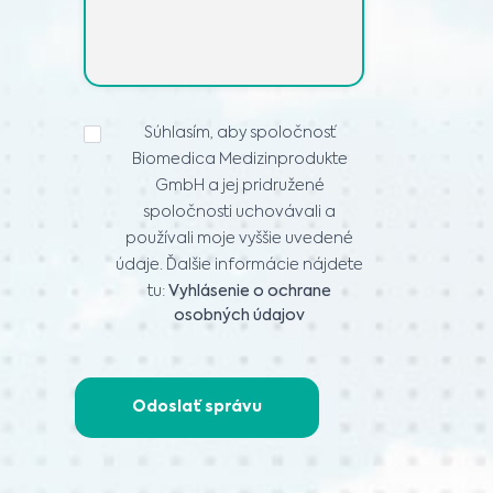
VYHLÁSENIE
Súhlasím, aby spoločnosť
O
Biomedica Medizinprodukte
OCHRANE
OSOBNÝCH
GmbH a jej pridružené
ÚDAJOV
*
spoločnosti uchovávali a
používali moje vyššie uvedené
údaje. Ďalšie informácie nájdete
tu:
Vyhlásenie o ochrane
osobných údajov
Odoslať správu