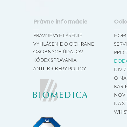
Právne informácie
Odk
PRÁVNE VYHLÁSENIE
HOM
VYHLÁSENIE O OCHRANE
SERVI
OSOBNÝCH ÚDAJOV
PROD
KÓDEX SPRÁVANIA
DODÁ
ANTI-BRIBERY POLICY
DIVÍZ
O NÁ
KARI
NOV
NA S
WHIS