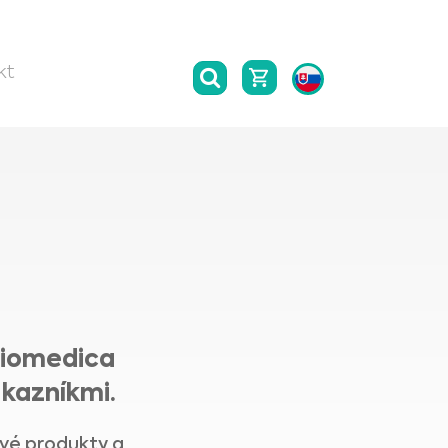
kt
Biomedica
kazníkmi.
vé produkty a