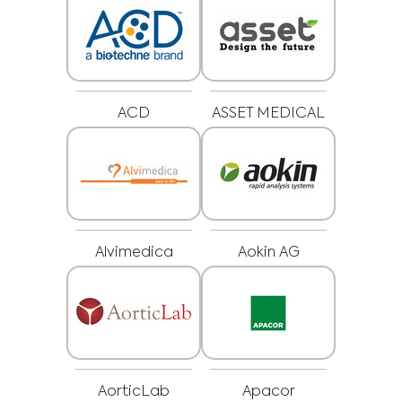
ACD
ASSET MEDICAL
Alvimedica
Aokin AG
Medical Advice Disclaimer
ZRIEKNUTIE SA ZODPOVEDNOSTI: TÁTO WEBOVÁ
STRÁNKA NEPOSKYTUJE LEKÁRSKE PORADENSTVO
Informácie vrátane textu, grafiky, obrázkov a iných materiálov
obsiahnutých na tejto webovej stránke slúžia len na informačné účely a
niekedy sú určené len pre zdravotníckych pracovníkov. Vlastník tejto webovej
stránky nezodpovedá za žiadne chyby, nepresnosti alebo nezrovnalosti,
ktoré môže táto webová stránka alebo prepojený obsah obsahovať.
Materiál na tejto stránke nenahrádza odborné lekárske poradenstvo,
AorticLab
Apacor
diagnózu alebo liečbu. Pred začatím nového liečebného režimu sa vždy
poraďte so svojím lekárom alebo iným kvalifikovaným zdravotníckym