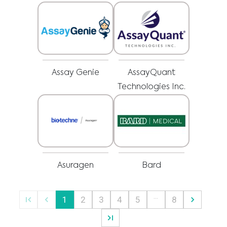
pracovníkom o všetkých otázkach týkajúcich sa vášho zdravia alebo liečby a
Som zdravotnícky pracovník
vždy rešpektujte odborné zdravotné odporúčania a neodkladajte ich
používanie, aj keď ste sa o nich dočítali na tejto webovej stránke.
Vyberte svoj trh :
Assay Genie
AssayQuant
Technologies Inc.
Asuragen
Bard
…
1
2
3
4
5
8