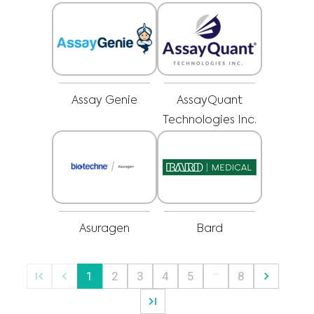
pracovníkom o všetkých otázkach týkajúcich sa vášho zdravia alebo liečby a
Som zdravotnícky pracovník
vždy rešpektujte odborné zdravotné odporúčania a neodkladajte ich
používanie, aj keď ste sa o nich dočítali na tejto webovej stránke.
Vyberte svoj trh :
Assay Genie
AssayQuant
Technologies Inc.
Asuragen
Bard
…
1
2
3
4
5
8