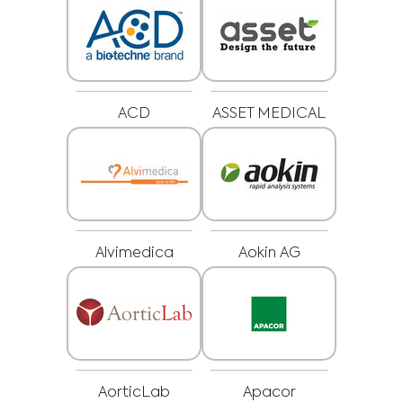
ACD
ASSET MEDICAL
Alvimedica
Aokin AG
Medical Advice Disclaimer
ZRIEKNUTIE SA ZODPOVEDNOSTI: TÁTO WEBOVÁ
STRÁNKA NEPOSKYTUJE LEKÁRSKE PORADENSTVO
Informácie vrátane textu, grafiky, obrázkov a iných materiálov
obsiahnutých na tejto webovej stránke slúžia len na informačné účely a
niekedy sú určené len pre zdravotníckych pracovníkov. Vlastník tejto webovej
stránky nezodpovedá za žiadne chyby, nepresnosti alebo nezrovnalosti,
ktoré môže táto webová stránka alebo prepojený obsah obsahovať.
Materiál na tejto stránke nenahrádza odborné lekárske poradenstvo,
AorticLab
Apacor
diagnózu alebo liečbu. Pred začatím nového liečebného režimu sa vždy
poraďte so svojím lekárom alebo iným kvalifikovaným zdravotníckym