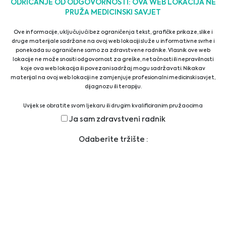
ODRICANJE OD ODGOVORNOSTI: OVA WEB LOKACIJA NE
Microbial Detection and Elimination
PRUŽA MEDICINSKI SAVJET
Ove informacije, uključujući bez ograničenja tekst, grafičke prikaze, slike i
druge materijale sadržane na ovoj web lokaciji služe u informativne svrhe i
Reagents & Supplements
ponekada su ograničene samo za zdravstvene radnike. Vlasnik ove web
lokacije ne može snositi odgovornost za greške, netačnosti ili nepravilnosti
koje ova web lokacija ili povezani sadržaj mogu sadržavati. Nikakav
materijal na ovoj web lokaciji ne zamjenjuje profesionalni medicinski savjet,
Reagents & Supplements
dijagnozu ili terapiju.
Uvijek se obratite svom ljekaru ili drugim kvalificiranim pružaocima
zdravstvenih usluga ako imate bilo kakvih pitanja u vezi s medicinskim
Ja sam zdravstveni radnik
Sera
stanjem ili terapijom prije upotrebe novog režima zdravstvene njege i nikada
nemojte zanemariti profesionalni medicinski savjet ili kasniti da ga zatražite
Odaberite tržište :
zbog nečega što ste pročitali na ovoj web lokaciji.
Proteins
Biomolecules