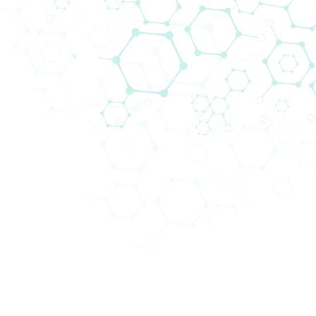
Cell Biology
Cell biology is a fundamental discipline within
biological sciences, covering the study of all
aspects related to the unit of life,
the cell
.
Whether your research is structural, molecular, or
physiological, Biomedica provides
a
comprehensive Cell Biology portfolio
. From the
supply of cells, cell culture media, and consumables
to cell imaging, cell incubation, and cell counting,
plus with the support of Cell Culture experts,
we
are ready to meet your entire workflow
.
World-class Cells and Media
Obtain as many healthy and proliferating
Human