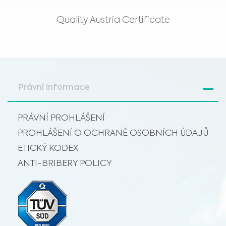
Jsem zdravotnický odborník
profesionální zdravotní doporučení a s jejím využitím neotálejte, i když jste si
o tom přečetli na těchto webových stránkách.
Vyberte prosím váš trh :
Quality Austria Certificate
Právní informace
PRÁVNÍ PROHLÁŠENÍ
PROHLÁŠENÍ O OCHRANĚ OSOBNÍCH ÚDAJŮ
ETICKÝ KODEX
ANTI-BRIBERY POLICY