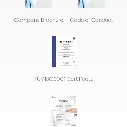
Company Brochure
Code of Conduct
TÜV ISO9001 Certificate
Medical Advice Disclaimer
ODMÍTNUTÍ ODPOVĚDNOSTI: TYTO WEBOVÉ STRÁNKY
NEPOSKYTUJÍ ZDRAVOTNICKÉ PORADENSTVÍ
Informace, včetně textu, grafiky, obrázků a dalších materiálů obsažených
na těchto webových stránkách, mají informativní charakter a někdy jsou
určeny pouze zdravotnickým pracovníkům. Vlastník těchto webových
stránek nenese odpovědnost za jakékoli chyby, nepřesnosti nebo
nesrovnalosti, které mohou tyto stránky nebo odkazovaný obsah obsahovat.
Materiál na těchto stránkách nenahrazuje odborná lékařská doporučení,
diagnózy nebo léčby. Před zahájením nového léčebného režimu se vždy
obraťte na svého lékaře nebo jiné kvalifikované zdravotníky s jakýmikoliv
dotazy týkajícími se zdravotního stavu nebo léčby a vždy respektujte