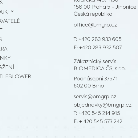
Radlická 740/113d
S
158 00 Praha 5 - Jinonice
UKTY
Česká republika
VATELÉ
office@bmgrp.cz
E
T: +420 283 933 605
S
F: +420 283 932 507
ÉRA
INKY
Zákaznický servis:
AŽENÍ
BIOMEDICA ČS, s.r.o.
TLEBLOWER
Podnásepní 375/1
602 00 Brno
servis@bmgrp.cz
objednavky@bmgrp.cz
T: +420 545 214 915
F: + 420 545 573 242