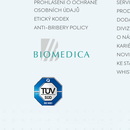
PROHLÁŠENÍ O OCHRANĚ
SERVI
OSOBNÍCH ÚDAJŮ
PROD
ETICKÝ KODEX
DODA
ANTI-BRIBERY POLICY
DIVIZ
O NÁ
KARI
NOV
KE ST
WHIS