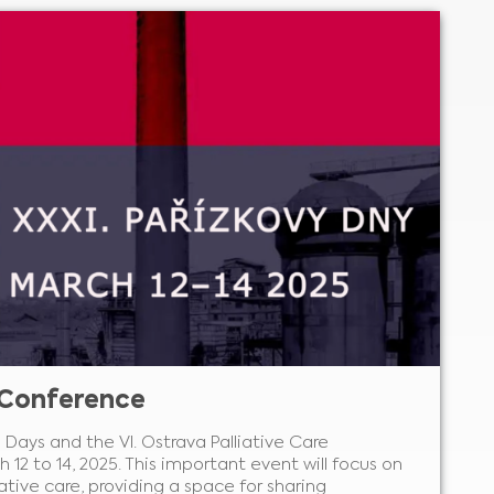
e Conference
 Days and the VI. Ostrava Palliative Care
 12 to 14, 2025. This important event will focus on
iative care, providing a space for sharing