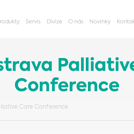
rodukty
Servis
Divize
O nás
Novinky
Konta
trava Palliati
Conference
lliative Care Conference