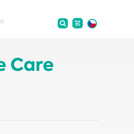
kt
ve Care