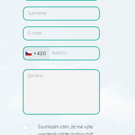
+420
PROHLÁŠENÍ
Souhlasím s tím, že mé výše
O
uvedené údaje mohou být