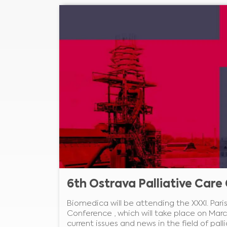
6th Ostrava Palliative Car
Biomedica will be attending the XXXI. Paris
Conference , which will take place on March
current issues and news in the field of pall