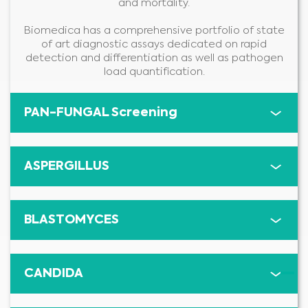
and mortality.
Biomedica has a comprehensive portfolio of state
of art diagnostic assays dedicated on rapid
detection and differentiation as well as pathogen
load quantification.
PAN-FUNGAL Screening
ASPERGILLUS
BLASTOMYCES
CANDIDA