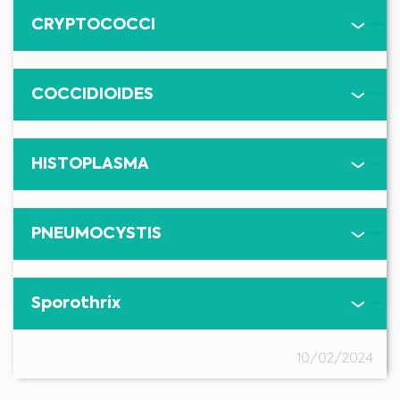
CRYPTOCOCCI
Medical Advice Disclaimer
COCCIDIOIDES
ODMÍTNUTÍ ODPOVĚDNOSTI: TYTO WEBOVÉ STRÁNKY
NEPOSKYTUJÍ ZDRAVOTNICKÉ PORADENSTVÍ
Informace, včetně textu, grafiky, obrázků a dalších materiálů obsažených
na těchto webových stránkách, mají informativní charakter a někdy jsou
určeny pouze zdravotnickým pracovníkům. Vlastník těchto webových
stránek nenese odpovědnost za jakékoli chyby, nepřesnosti nebo
HISTOPLASMA
nesrovnalosti, které mohou tyto stránky nebo odkazovaný obsah obsahovat.
Materiál na těchto stránkách nenahrazuje odborná lékařská doporučení,
diagnózy nebo léčby. Před zahájením nového léčebného režimu se vždy
obraťte na svého lékaře nebo jiné kvalifikované zdravotníky s jakýmikoliv
dotazy týkajícími se zdravotního stavu nebo léčby a vždy respektujte
Jsem zdravotnický odborník
profesionální zdravotní doporučení a s jejím využitím neotálejte, i když jste si
o tom přečetli na těchto webových stránkách.
Vyberte prosím váš trh :
PNEUMOCYSTIS
Sporothrix
10/02/2024