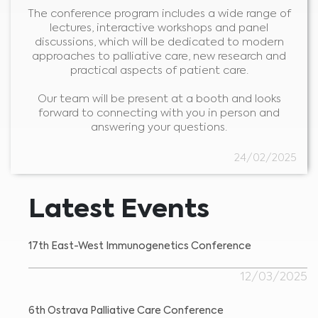
The conference program includes a wide range of
lectures, interactive workshops and panel
discussions, which will be dedicated to modern
approaches to palliative care, new research and
practical aspects of patient care.
Our team will be present at a booth and looks
forward to connecting with you in person and
answering your questions.
24/02/2025
Medical Advice Disclaimer
FELELŐSSÉG-KIZÁRÁS EZ A WEBHELY NEM NYÚJT ORVOSI
TANÁCSOKAT
Latest Events
Az itt szereplő információk, többek között a szöveg, grafika, képek és egyéb
tartalmak csak tájékoztató célt szolgálnak, és egyes esetekben csak
egészségügyi szakembereknek szólnak. A webhely tulajdonosa nem felelős
a webhelyen vagy a hivatkozott webhelyeken esetleg szereplő hibákért,
pontatlanságokért vagy rendellenességekért.
17th East-West Immunogenetics Conference
A webhelyen szereplő tartalom célja soha nem az orvosi tanácsadás,
diagnózis vagy kezelés. Ha az egészségügyi állapotával vagy kezelésével
kapcsolatban kérdései vannak, mindig orvosnak vagy más szakképzett
egészségügyi dolgozónak tegye fel őket, és az ilyen szakértő véleményt ne
12/03/2025
Egészségügyi szakember vagyok
hagyja figyelmen kívül vagy ne késlekedjen feltenni a kérdéseit olyan
tartalom miatt, amelyet ezen a webhelyen olvasott.
Válassza ki saját piacát :
6th Ostrava Palliative Care Conference