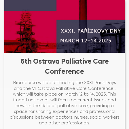
6th Ostrava Palliative Care
Conference
Biomedica will be attending the XXXI. Paris Days
and the VI. Ostrava Palliative Care Conference ,
which will take place on March 12 to 14, 2025. This
important event will focus on current issues and
news in the field of palliative care, providing a
space for sharing experiences and professional
discussions between doctors, nurses, social workers
and other professionals.