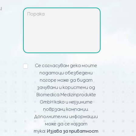
и
ИЗЈАВА
Се согласувам дека моите
ЗА
податоци обезбедени
ПРИВАТНОСТ
*
погоре може да бидат
зачувани и користени од
Biomedica Medizinprodukte
GmbH како и нејзините
поврзани компании.
Дополнителни информации
може да се најдат
тука:
Изјава за приватност