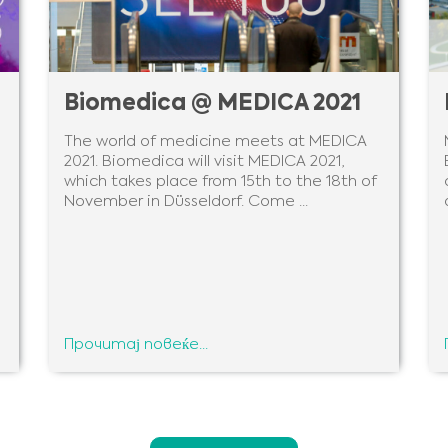
Biomedica @ MEDICA 2021
The world of medicine meets at MEDICA
2021. Biomedica will visit MEDICA 2021,
which takes place from 15th to the 18th of
November in Düsseldorf. Come ...
Medical Advice Disclaimer
ОДРЕКУВАЊЕ ОД ОДГОВОРНОСТ: ОВАА ВЕБ-СТРАНИЦА НЕ НУДИ
МЕДИЦИНСКИ СОВЕТИ
Информациите, вклучувајќи но не ограничувајќи се на, текст, графика, слики и
Прочитај повеќе...
друг материјал што се содржи на оваа веб-страница се само за информативни
цели и понекогаш се ограничени само за здравствени професионалци.
Сопственикот на оваа веб-страница не може да се смета за одговорен за
какви било грешки, неточности или неправилности кои оваа веб-страница или
секоја поврзана содржина може да ги содржи.
Ниеден материјал на оваа страница не е наменет да биде замена за
Јас сум здравствен професионалец
професионален медицински совет, дијагноза или третман. Секогаш барајте