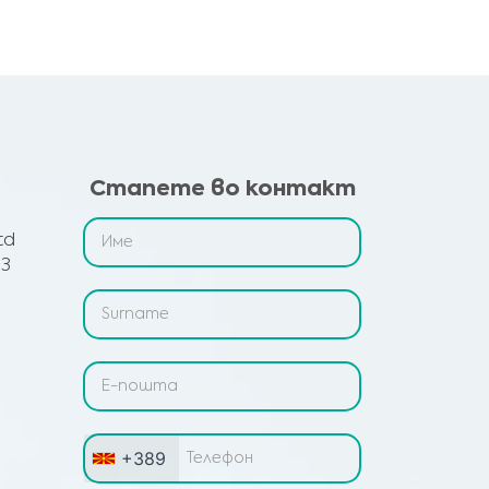
Стапете во контакт
td
 3
+389