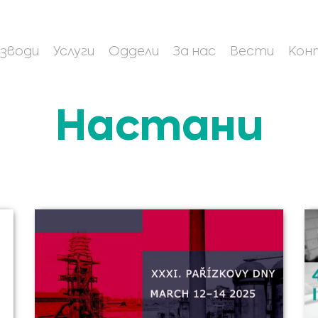
зводи
Услуги
Оддели
За нас
Вести
Кон
Настани