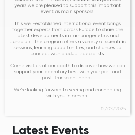
years we are pleased to support this important
event as main sponsors!
This well-established international event brings
together experts from across Europe to share the
latest developments in immunogenetics and
transplant. The program offers a variety of scientific
sessions, learning opportunities, and chances to
connect with product specialists.
Come visit us at our booth to discover how we can
support your laboratory best with your pre- and
post-transplant needs.
We’re looking forward to seeing and connecting
Medical Advice Disclaimer
with you in person!
ОДРЕКУВАЊЕ ОД ОДГОВОРНОСТ: ОВАА ВЕБ-СТРАНИЦА
НЕ НУДИ МЕДИЦИНСКИ СОВЕТИ
Информациите, вклучувајќи но не ограничувајќи се на, текст, графика,
12/03/2025
слики и друг материјал што се содржи на оваа веб-страница се само
за информативни цели и понекогаш се ограничени само за
здравствени професионалци. Сопственикот на оваа веб-страница
не може да се смета за одговорен за какви било грешки, неточности
или неправилности кои оваа веб-страница или секоја поврзана
содржина може да ги содржи.
Latest Events
Ниеден материјал на оваа страница не е наменет да биде замена за
професионален медицински совет, дијагноза или третман. Секогаш
Јас сум здравствен професионалец
барајте совет од вашиот лекар или други квалификувани