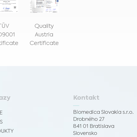
TÜV
Quality
O9001
Austria
ificate
Certificate
azy
Kontakt
Medical Advice Disclaimer
ZRIEKNUTIE SA ZODPOVEDNOSTI: TÁTO WEBOVÁ STRÁNKA NEPOSKYTUJE
LEKÁRSKE PORADENSTVO
Biomedica Slovakia s.r.o.
E
Informácie vrátane textu, grafiky, obrázkov a iných materiálov obsiahnutých na tejto
Drobného 27
webovej stránke slúžia len na informačné účely a niekedy sú určené len pre
S
zdravotníckych pracovníkov. Vlastník tejto webovej stránky nezodpovedá za žiadne
841 01 Bratislava
chyby, nepresnosti alebo nezrovnalosti, ktoré môže táto webová stránka alebo
UKTY
Slovensko
prepojený obsah obsahovať.