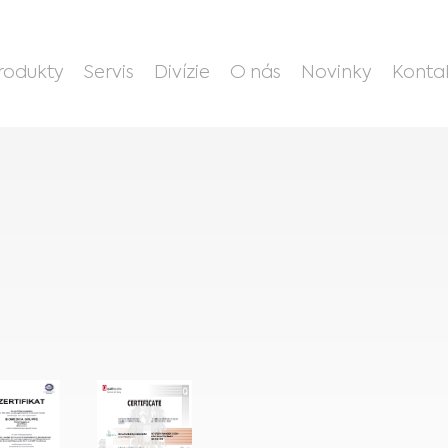
rodukty
Servis
Divízie
O nás
Novinky
Konta