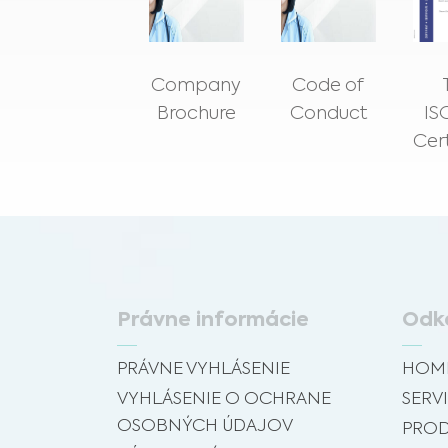
Company
Code of
Brochure
Conduct
IS
Cert
Právne informácie
Odk
PRÁVNE VYHLÁSENIE
HOM
VYHLÁSENIE O OCHRANE
SERVI
OSOBNÝCH ÚDAJOV
PROD