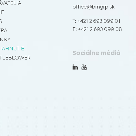
VATELIA
Materiál na tejto stránke nenahrádza odborné lekárske poradenstvo, diagnózu alebo
office@bmgrp.sk
liečbu. Pred začatím nového liečebného režimu sa vždy poraďte so svojím lekárom
Som zdravotnícky pracovník
alebo iným kvalifikovaným zdravotníckym pracovníkom o všetkých otázkach týkajúcich
IE
sa vášho zdravia alebo liečby a vždy rešpektujte odborné zdravotné odporúčania a
Vyberte svoj trh :
neodkladajte ich používanie, aj keď ste sa o nich dočítali na tejto webovej stránke.
T: +421 2 693 099 01
S
F: +421 2 693 099 08
ÉRA
INKY
TIAHNUTIE
Sociálne médiá
TLEBLOWER