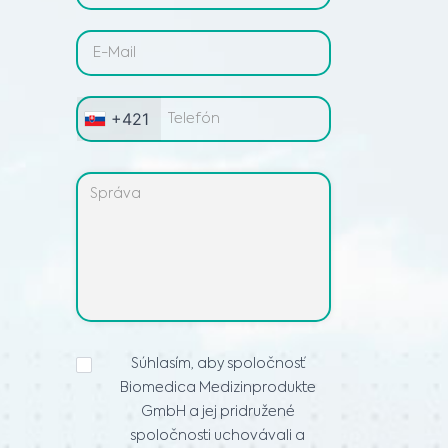
+421
VYHLÁSENIE
Súhlasím, aby spoločnosť
O
Biomedica Medizinprodukte
OCHRANE
OSOBNÝCH
GmbH a jej pridružené
ÚDAJOV
*
spoločnosti uchovávali a