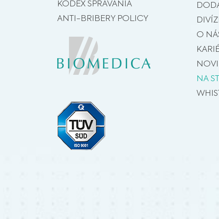
KÓDEX SPRÁVANIA
DODÁ
ANTI-BRIBERY POLICY
DIVÍZ
O NÁ
KARI
NOV
NA S
WHIS