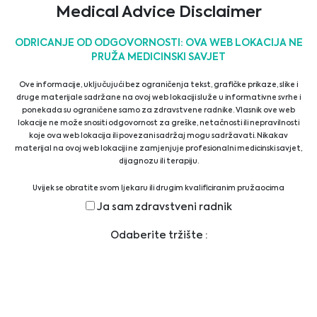
Medical Advice Disclaimer
Biomedica Solutions for Advanced Therapy Medicinal
Products (ATMPs)
ODRICANJE OD ODGOVORNOSTI: OVA WEB LOKACIJA NE
PRUŽA MEDICINSKI SAVJET
10/07/2026
Ove informacije, uključujući bez ograničenja tekst, grafičke prikaze, slike i
druge materijale sadržane na ovoj web lokaciji služe u informativne svrhe i
Sepsis Solution
ponekada su ograničene samo za zdravstvene radnike. Vlasnik ove web
lokacije ne može snositi odgovornost za greške, netačnosti ili nepravilnosti
01/09/2025
koje ova web lokacija ili povezani sadržaj mogu sadržavati. Nikakav
materijal na ovoj web lokaciji ne zamjenjuje profesionalni medicinski savjet,
dijagnozu ili terapiju.
Biomedica Consumables/Liquid Handling Solution
Uvijek se obratite svom ljekaru ili drugim kvalificiranim pružaocima
14/04/2025
zdravstvenih usluga ako imate bilo kakvih pitanja u vezi s medicinskim
Ja sam zdravstveni radnik
stanjem ili terapijom prije upotrebe novog režima zdravstvene njege i nikada
nemojte zanemariti profesionalni medicinski savjet ili kasniti da ga zatražite
Biomedica Multiplex Solutions
Odaberite tržište :
zbog nečega što ste pročitali na ovoj web lokaciji.
12/02/2024
Cell Biology