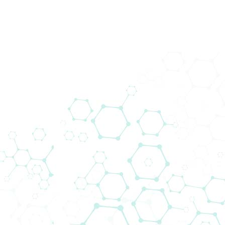
Novosti
Home
Novosti
AddLife Customer Support