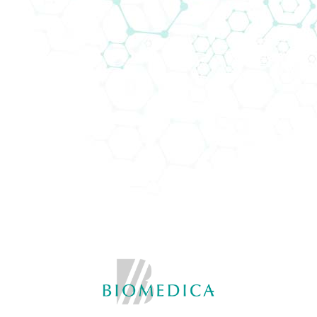
AddLife Customer Support
Are you looking for a diagnostics distributor in
Europe?
AddLife Labtech Diagnostic have customer
support of 104 persons in 29 European countries.
Welcome to match-making
here!
20/12/2022
Latest News