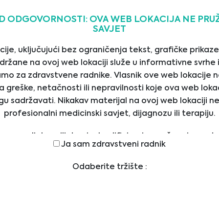
c and the Triolab Group.
D ODGOVORNOSTI: OVA WEB LOKACIJA NE PRUŽ
SAVJET
04/12/2022
je, uključujući bez ograničenja tekst, grafičke prikaze,
držane na ovoj web lokaciji služe u informativne svrhe
mo za zdravstvene radnike. Vlasnik ove web lokacije n
greške, netačnosti ili nepravilnosti koje ova web lokac
u sadržavati. Nikakav materijal na ovoj web lokaciji n
profesionalni medicinski savjet, dijagnozu ili terapiju.
e
Kontakt
te svom ljekaru ili drugim kvalificiranim pružaocima zd
Ja sam zdravstveni radnik
Biomedica d.o.o.
ETNA
kakvih pitanja u vezi s medicinskim stanjem ili terapijo
Tvornička 3
ravstvene njege i nikada nemojte zanemariti profesio
GE
Odaberite tržište :
71210 Ilidža, Sarajevo,
niti da ga zatražite zbog nečega što ste pročitali na ovo
ZVODI
Bosna I Hercegovina
VLJAČI
office@bmgrp.ba
LI