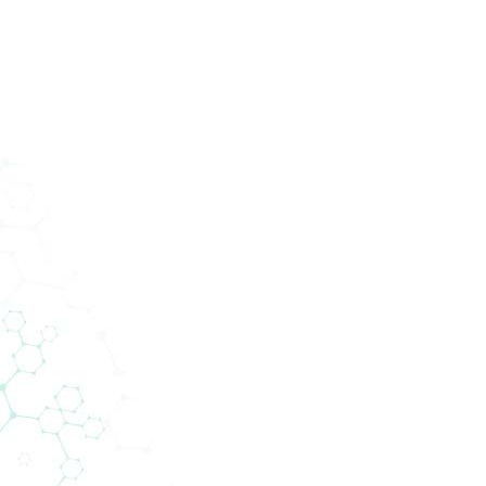
oizvodi
Usluge
Odjeli
O nama
Novosti
Kont
Novosti
Diagnostics