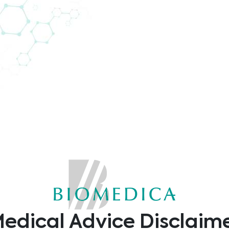
cs
tor in Europe? AddLife Labtech Diagnostic has a
ropean countries. We have dedicated employees with
 experience in each segment.
Welcome to match-
edical Advice Disclaim
Connect, BIOMEDICA Medizinprodukte GmbH,