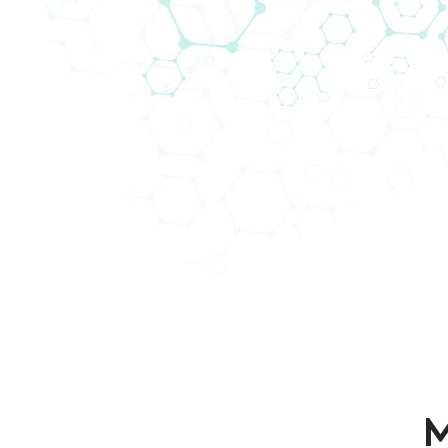
AddLife Labtech Diagnosti
Are you looking for a diagnostics distribu
sales staff of 342 professionals in 29 Eu
a high education level and many years of
making with us here!
M
AddLife Labtech Diagnostic group: Bio-