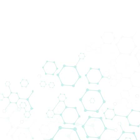
Pr
Home
Novosti
AddLife Labtech 