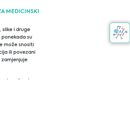
22/02/2024
A MEDICINSKI
 slike i druge
 i ponekada su
e može snositi
ija ili povezani
e zamjenjuje
Kontaktirajte nas
ravstvenih usluga
m prije upotrebe
nalni medicinski
j web lokaciji.