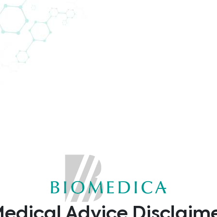
ces
& flexible
ng services for the measurement of your samples:
and NGS.
alytical-services-biomedica/
edical Advice Disclaim