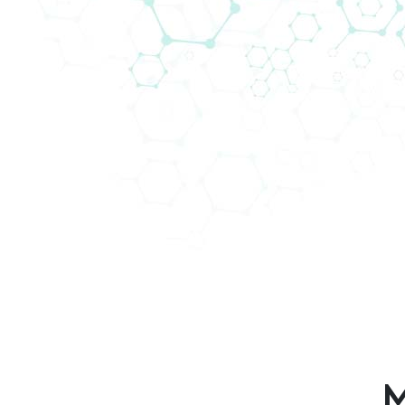
Biomedica Analytical Servi
Analytical Services – Biomedica – reliable 
Biomedica offers custom analytical testi
ELISA, Luminex, microRNA, Glycoprofiling, 
Find out more:
https://www.bmgrp.com/an
M
BIOMEDICA Analytical Services