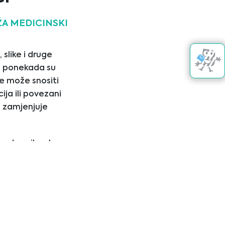
22/02/2024
A MEDICINSKI
 slike i druge
 i ponekada su
e može snositi
ija ili povezani
e zamjenjuje
Kontaktirajte nas
ravstvenih usluga
m prije upotrebe
nalni medicinski
j web lokaciji.