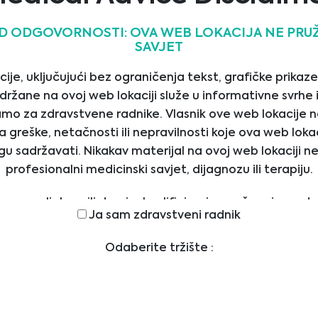
project needs
 your deadlines
D ODGOVORNOSTI: OVA WEB LOKACIJA NE PRUŽ
SAVJET
16/02/2024
je, uključujući bez ograničenja tekst, grafičke prikaze,
držane na ovoj web lokaciji služe u informativne svrhe
mo za zdravstvene radnike. Vlasnik ove web lokacije n
greške, netačnosti ili nepravilnosti koje ova web lokac
u sadržavati. Nikakav materijal na ovoj web lokaciji n
profesionalni medicinski savjet, dijagnozu ili terapiju.
e
Kontakt
te svom ljekaru ili drugim kvalificiranim pružaocima zd
Ja sam zdravstveni radnik
kakvih pitanja u vezi s medicinskim stanjem ili terapijo
Biomedica d.o.o.
ETNA
ravstvene njege i nikada nemojte zanemariti profesio
Tvornička 3
GE
Odaberite tržište :
71210 Ilidža, Sarajevo,
niti da ga zatražite zbog nečega što ste pročitali na ovo
ZVODI
Bosna I Hercegovina
VLJAČI
office@bmgrp.ba
LI